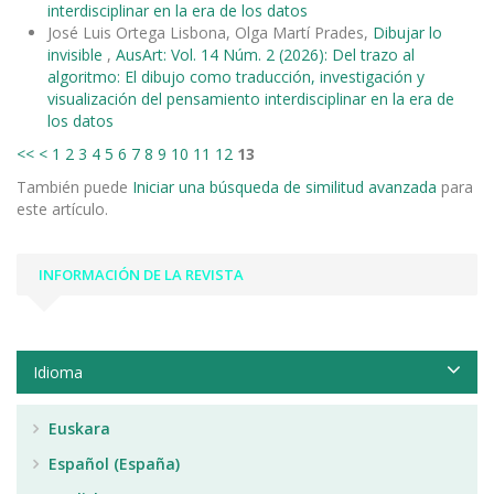
interdisciplinar en la era de los datos
José Luis Ortega Lisbona, Olga Martí Prades,
Dibujar lo
invisible
,
AusArt: Vol. 14 Núm. 2 (2026): Del trazo al
algoritmo: El dibujo como traducción, investigación y
visualización del pensamiento interdisciplinar en la era de
los datos
<<
<
1
2
3
4
5
6
7
8
9
10
11
12
13
También puede
Iniciar una búsqueda de similitud avanzada
para
este artículo.
INFORMACIÓN DE LA REVISTA
Idioma
Euskara
Español (España)