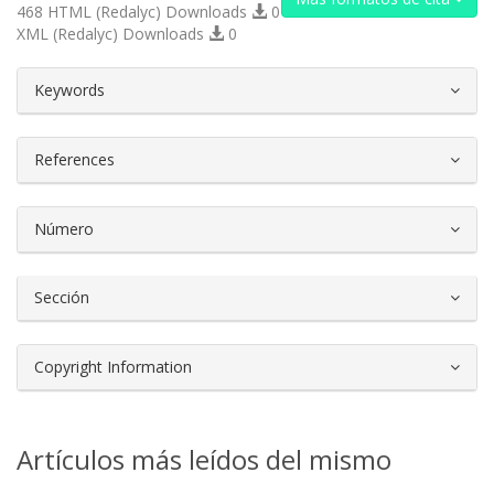
468 HTML (Redalyc) Downloads
0
XML (Redalyc) Downloads
0
##plugins.themes.bootstrap3.article.d
Keywords
References
Número
Sección
Copyright Information
Artículos más leídos del mismo