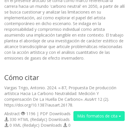
En el presente articulo se toma como marco referencial la
carrera hacia un mundo 'carbono neutral' en 2050, a partir de allí
se busca cuestionar y analizar las limitaciones en su
implementación, así como explorar el papel del artista
contemporáneo en dicho escenario. Se indaga en la
responsabilidad y compromiso individual como artista
asumiendo una implicación tangible en este contexto. El trabajo
plantea el abordaje de una investigación de carácter estético de
alcance transdisciplinar que articule problemáticas relacionadas
con la acción artística y con el análisis cuantitativo de las
emisiones de gases de efecto invernadero.
Cómo citar
Vargas Trigo, Antonio. 2024. «-87, Propuesta De producción
artística Hacia La Carbono Neutralidad: Medición Y
compensación De La Huella De Carbono».
AusArt
12 (2).
https://doi.org/10.1387/ausart.26178.
Abstract
1196 | PDF Downloads
Más formatos de cita
330 HTML (Redalyc) Downloads
0 XML (Redalyc) Downloads
0