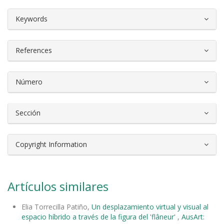
##plugins.themes.bootstrap3.article.d
Keywords
References
Número
Sección
Copyright Information
Artículos similares
Elia Torrecilla Patiño,
Un desplazamiento virtual y visual al
espacio híbrido a través de la figura del 'flâneur'
,
AusArt: