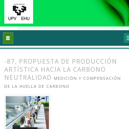
Inicio
Archivos
Vol. 12 Núm. 2 (2024): Ecología y arte: Proce
-87, PROPUESTA DE PRODUCCIÓN
ARTÍSTICA HACIA LA CARBONO
NEUTRALIDAD
MEDICIÓN Y COMPENSACIÓN
DE LA HUELLA DE CARBONO
##plugins.themes.bootstrap3.article.
##plugins.themes.bootstrap3.article.