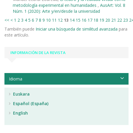
metodología experimental en humanidades
,
AusArt: Vol. 8
Núm. 1 (2020): Arte y/en/desde la universidad
<<
<
1
2
3
4
5
6
7
8
9
10
11
12
13
14
15
16
17
18
19
20
21
22
23
2
También puede
Iniciar una búsqueda de similitud avanzada
para
este artículo.
INFORMACIÓN DE LA REVISTA
Idioma
Euskara
Español (España)
English