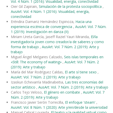
Vol. 4 Núm. 1 (2016): Visualidad, energía, conectividad
Oier Gil Zapirain,
Simulación de la protesta sociopolítica
,
AusArt: Vol. 4 Núm. 1 (2016): Visualidad, energía,
conectividad
Eréndira Damariz Hernández Espinoza,
Hacia una
experiencia escénica de convergencia
,
AusArt: Vol. 7 Núm.
1 (2019): Investigación en danza (II)
Miriam Ureta García, Jaseff Raziel Yauri Miranda,
El/la
investigador/a joven como creador/a de saberes y como
forma de trabajo
,
AusArt: Vol. 7 Núm. 2 (2019): Arte y
trabajo
Miguel Ángel Melgares Calzado,
Seis islas temporales en
«Still: The economy of waiting»
,
AusArt: Vol. 7 Núm. 2
(2019): Arte y trabajo
María del Mar Rodríguez Caldas,
El arte sí tiene sexo
,
AusArt: Vol. 7 Núm. 2 (2019): Arte y trabajo
Izaskun Echevarría Madinabeitia,
Las tres economías del
sector artístico
,
AusArt: Vol. 7 Núm. 2 (2019): Arte y trabajo
Carlos Tejo Veloso,
El género en combate
,
AusArt: Vol. 7
Núm. 2 (2019): Arte y trabajo
Francisco Javier Serón Torrecilla,
El enfoque 'steam'
,
AusArt: Vol. 8 Núm. 1 (2020): Arte y/en/desde la universidad
Manuel Cebral Loureda,
El teatro y la realidad virtual como