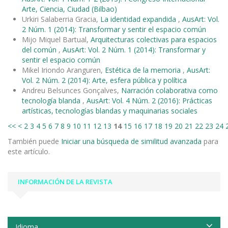
Arte, Ciencia, Ciudad (Bilbao)
Urkiri Salaberria Gracia,
La identidad expandida
,
AusArt: Vol.
2 Núm. 1 (2014): Transformar y sentir el espacio común
Mijo Miquel Bartual,
Arquitecturas colectivas para espacios
del común
,
AusArt: Vol. 2 Núm. 1 (2014): Transformar y
sentir el espacio común
Mikel Iriondo Aranguren,
Estética de la memoria
,
AusArt:
Vol. 2 Núm. 2 (2014): Arte, esfera pública y política
Andreu Belsunces Gonçalves,
Narración colaborativa como
tecnología blanda
,
AusArt: Vol. 4 Núm. 2 (2016): Prácticas
artísticas, tecnologías blandas y maquinarias sociales
<<
<
2
3
4
5
6
7
8
9
10
11
12
13
14
15
16
17
18
19
20
21
22
23
24
También puede
Iniciar una búsqueda de similitud avanzada
para
este artículo.
INFORMACIÓN DE LA REVISTA
Idioma