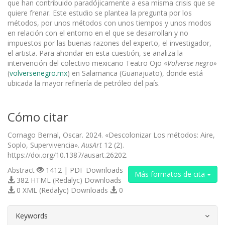
que han contribuido paradójicamente a esa misma crisis que se
quiere frenar. Este estudio se plantea la pregunta por los
métodos, por unos métodos con unos tiempos y unos modos
en relación con el entorno en el que se desarrollan y no
impuestos por las buenas razones del experto, el investigador,
el artista. Para ahondar en esta cuestión, se analiza la
intervención del colectivo mexicano Teatro Ojo «
Volverse negro»
(
volversenegro.mx
) en Salamanca (Guanajuato), donde está
ubicada la mayor refinería de petróleo del país.
Cómo citar
Cornago Bernal, Oscar. 2024. «Descolonizar Los métodos: Aire,
Soplo, Supervivencia».
AusArt
12 (2).
https://doi.org/10.1387/ausart.26202.
Abstract
1412 | PDF Downloads
Más formatos de cita
382 HTML (Redalyc) Downloads
0 XML (Redalyc) Downloads
0
##plugins.themes.bootstrap3.article.d
Keywords