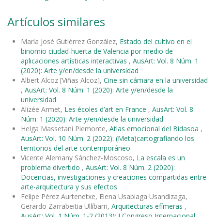
Artículos similares
María José Gutiérrez González,
Estado del cultivo en el
binomio ciudad-huerta de Valencia por medio de
aplicaciones artísticas interactivas
,
AusArt: Vol. 8 Núm. 1
(2020): Arte y/en/desde la universidad
Albert Alcoz [Viñas Alcoz],
Cine sin cámara en la universidad
,
AusArt: Vol. 8 Núm. 1 (2020): Arte y/en/desde la
universidad
Alizée Armet,
Les écoles d’art en France
,
AusArt: Vol. 8
Núm. 1 (2020): Arte y/en/desde la universidad
Helga Massetani Piemonte,
Atlas emocional del Bidasoa
,
AusArt: Vol. 10 Núm. 2 (2022): (Meta)cartografiando los
territorios del arte contemporáneo
Vicente Alemany Sánchez-Moscoso,
La escala es un
problema divertido
,
AusArt: Vol. 8 Núm. 2 (2020):
Docencias, investigaciones y creaciones compartidas entre
arte-arquitectura y sus efectos
Felipe Pérez Aurtenetxe, Elena Usabiaga Usandizaga,
Gerardo Zarrabeitia Ullíbarri,
Arquitecturas efímeras
,
AusArt: Vol. 1 Núm. 1-2 (2013): I Congreso Internacional