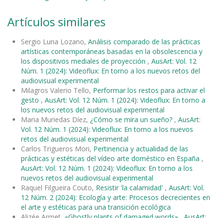
Artículos similares
Sergio Luna Lozano,
Análisis comparado de las prácticas
artísticas contemporáneas basadas en la obsolescencia y
los dispositivos mediales de proyección
,
AusArt: Vol. 12
Núm. 1 (2024): Videoflux: En torno a los nuevos retos del
audiovisual experimental
Milagros Valerio Tello,
Performar los restos para activar el
gesto
,
AusArt: Vol. 12 Núm. 1 (2024): Videoflux: En torno a
los nuevos retos del audiovisual experimental
Maria Muriedas Díez,
¿Cómo se mira un sueño?
,
AusArt:
Vol. 12 Núm. 1 (2024): Videoflux: En torno a los nuevos
retos del audiovisual experimental
Carlos Trigueros Mori,
Pertinencia y actualidad de las
prácticas y estéticas del vídeo arte doméstico en España
,
AusArt: Vol. 12 Núm. 1 (2024): Videoflux: En torno a los
nuevos retos del audiovisual experimental
Raquel Filgueira Couto,
Resistir 'la calamidad'
,
AusArt: Vol.
12 Núm. 2 (2024): Ecología y arte: Procesos decrecientes en
el arte y estéticas para una transición ecológica
Alizée Armet,
«Ghostly plants of damaged words»
,
AusArt: