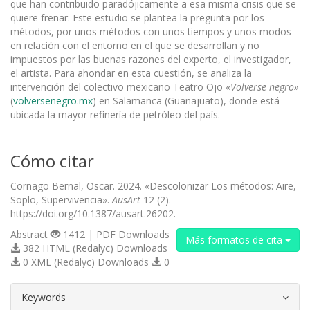
que han contribuido paradójicamente a esa misma crisis que se
quiere frenar. Este estudio se plantea la pregunta por los
métodos, por unos métodos con unos tiempos y unos modos
en relación con el entorno en el que se desarrollan y no
impuestos por las buenas razones del experto, el investigador,
el artista. Para ahondar en esta cuestión, se analiza la
intervención del colectivo mexicano Teatro Ojo «
Volverse negro»
(
volversenegro.mx
) en Salamanca (Guanajuato), donde está
ubicada la mayor refinería de petróleo del país.
Cómo citar
Cornago Bernal, Oscar. 2024. «Descolonizar Los métodos: Aire,
Soplo, Supervivencia».
AusArt
12 (2).
https://doi.org/10.1387/ausart.26202.
Abstract
1412 | PDF Downloads
Más formatos de cita
382 HTML (Redalyc) Downloads
0 XML (Redalyc) Downloads
0
##plugins.themes.bootstrap3.article.d
Keywords