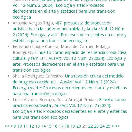
Vol. 12 Núm. 2 (2024): Ecología y arte: Procesos
decrecientes en el arte y estéticas para una transición
ecológica
Antonio Vargas Trigo,
-87, propuesta de producción
artística hacia la carbono neutralidad
,
AusArt: Vol. 12 Núm.
2 (2024): Ecología y arte: Procesos decrecientes en el arte y
estéticas para una transición ecológica
Fernando Luque Cuesta, María del Carmen Hidalgo
Rodríguez,
El huerto como espacio de resiliencia productiva,
cultural y familiar
,
AusArt: Vol. 12 Núm. 2 (2024): Ecología y
arte: Procesos decrecientes en el arte y estéticas para una
transición ecológica
Sheila Rodríguez Cañestro,
Una revisión crítica del modelo
de progreso occidental
,
AusArt: Vol. 12 Núm. 2 (2024):
Ecología y arte: Procesos decrecientes en el arte y estéticas
para una transición ecológica
Lucía Álvarez-Borrajo, Rocío Arregui-Pradas,
El texto como
practica ecoartivista
,
AusArt: Vol. 12 Núm. 2 (2024):
Ecología y arte: Procesos decrecientes en el arte y estéticas
para una transición ecológica
<<
<
9
10
11
12
13
14
15
16
17
18
19
20
21
22
23
24
25
>
>>