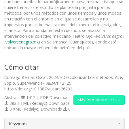
que han contribuido paradójicamente a esa misma crisis que se
quiere frenar. Este estudio se plantea la pregunta por los
métodos, por unos métodos con unos tiempos y unos modos
en relación con el entorno en el que se desarrollan y no
impuestos por las buenas razones del experto, el investigador,
el artista. Para ahondar en esta cuestión, se analiza la
intervención del colectivo mexicano Teatro Ojo «
Volverse negro»
(
volversenegro.mx
) en Salamanca (Guanajuato), donde está
ubicada la mayor refinería de petróleo del país.
Cómo citar
Cornago Bernal, Oscar. 2024. «Descolonizar Los métodos: Aire,
Soplo, Supervivencia».
AusArt
12 (2).
https://doi.org/10.1387/ausart.26202.
Abstract
1412 | PDF Downloads
Más formatos de cita
382 HTML (Redalyc) Downloads
0 XML (Redalyc) Downloads
0
##plugins.themes.bootstrap3.article.d
Keywords