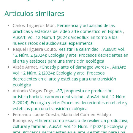
Artículos similares
Carlos Trigueros Mori,
Pertinencia y actualidad de las
prácticas y estéticas del vídeo arte doméstico en España
,
AusArt: Vol. 12 Núm. 1 (2024): Videoflux: En torno a los
nuevos retos del audiovisual experimental
Raquel Filgueira Couto,
Resistir 'la calamidad'
,
AusArt: Vol.
12 Núm. 2 (2024): Ecología y arte: Procesos decrecientes en
el arte y estéticas para una transición ecológica
Alizée Armet,
«Ghostly plants of damaged words»
,
AusArt:
Vol. 12 Núm. 2 (2024): Ecología y arte: Procesos
decrecientes en el arte y estéticas para una transición
ecológica
Antonio Vargas Trigo,
-87, propuesta de producción
artística hacia la carbono neutralidad
,
AusArt: Vol. 12 Núm.
2 (2024): Ecología y arte: Procesos decrecientes en el arte y
estéticas para una transición ecológica
Fernando Luque Cuesta, María del Carmen Hidalgo
Rodríguez,
El huerto como espacio de resiliencia productiva,
cultural y familiar
,
AusArt: Vol. 12 Núm. 2 (2024): Ecología y
arte: Procesos decrecientes en el arte y estéticas para una