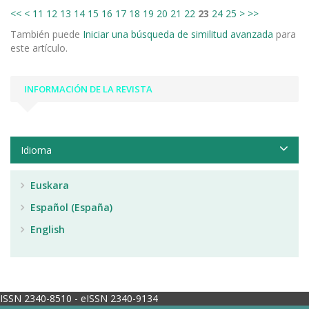
<<
<
11
12
13
14
15
16
17
18
19
20
21
22
23
24
25
>
>>
También puede
Iniciar una búsqueda de similitud avanzada
para
este artículo.
INFORMACIÓN DE LA REVISTA
Idioma
Euskara
Español (España)
English
ISSN 2340-8510 - eISSN 2340-9134