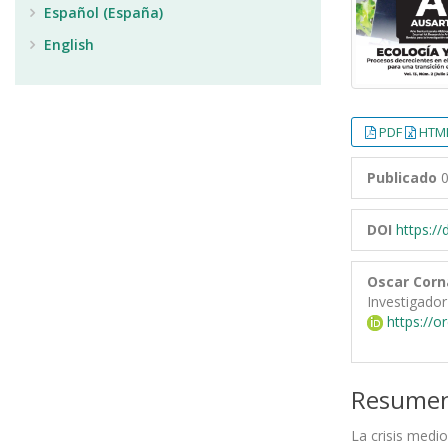
Español (España)
English
PDF
HTML
Publicado
0
DOI
https:/
Oscar Corn
Investigador
https://o
Resume
La crisis medi