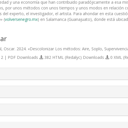
iedad y una economía que han contribuido paradójicamente a esa misma
s, por unos métodos con unos tiempos y unos modos en relación con 
del experto, el investigador, el artista. Para ahondar en esta cuesti
o»
(
volversenegro.mx
) en Salamanca (Guanajuato), donde está ubicada 
ar
, Oscar. 2024. «Descolonizar Los métodos: Aire, Soplo, Supervivenci
2 | PDF Downloads
382 HTML (Redalyc) Downloads
0 XML (R
s.themes.bootstrap3.article.details##