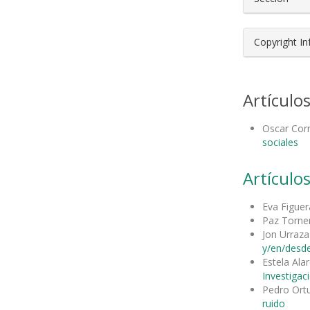
Copyright I
Artículo
Oscar Cor
sociales
Artículos
Eva Figuer
Paz Torne
Jon Urraza
y/en/desde
Estela Ala
Investigaci
Pedro Ort
ruido