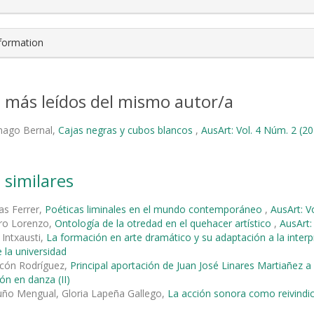
nformation
s más leídos del mismo autor/a
nago Bernal,
Cajas negras y cubos blancos
,
AusArt: Vol. 4 Núm. 2 (20
 similares
as Ferrer,
Poéticas liminales en el mundo contemporáneo
,
AusArt: V
ro Lorenzo,
Ontología de la otredad en el quehacer artístico
,
AusArt:
 Intxausti,
La formación en arte dramático y su adaptación a la interp
 la universidad
rcón Rodríguez,
Principal aportación de Juan José Linares Martiañez a
ón en danza (II)
uño Mengual, Gloria Lapeña Gallego,
La acción sonora como reivindi