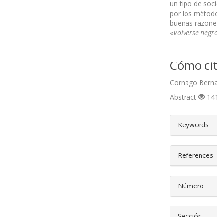
un tipo de soc
por los método
buenas razones 
«
Volverse negr
Cómo cit
Cornago Bernal
Abstract
141
##plugin
Keywords
References
Número
Sección