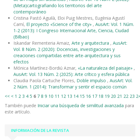
(Meta)cartografiando los territorios del arte
contemporáneo
Cristina Pastó Aguilà, Eloi Puig Mestres, Eugènia Agustí
Camí,
El proyecto «Science of the city»
,
AusArt: Vol. 1 Núm.
1-2 (2013): I Congreso Internacional Arte, Ciencia, Ciudad
(Bilbao)
Iskandar Rementeria Arnaiz,
Arte y arquitectura
,
AusArt:
Vol. 8 Núm. 2 (2020): Docencias, investigaciones y
creaciones compartidas entre arte-arquitectura y sus
efectos
Mónica Martínez-Bordiú Aznar,
«La naturaleza del paisaje»
,
AusArt: Vol. 13 Núm. 2 (2025): Arte crítico y esfera pública
Claudia Paola Cartuche Flores,
Doble impulso
,
AusArt: Vol.
2 Núm. 1 (2014): Transformar y sentir el espacio común
<<
<
1
2
3
4
5
6
7
8
9
10
11
12
13
14
15
16
17
18
19
20
21
22
23
2
También puede
Iniciar una búsqueda de similitud avanzada
para
este artículo.
INFORMACIÓN DE LA REVISTA