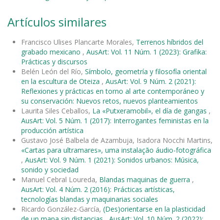
Artículos similares
Francisco Ulises Plancarte Morales,
Terrenos híbridos del
grabado mexicano
,
AusArt: Vol. 11 Núm. 1 (2023): Grafika:
Prácticas y discursos
Belén León del Río,
Símbolo, geometría y filosofía oriental
en la escultura de Oteiza
,
AusArt: Vol. 9 Núm. 2 (2021):
Reflexiones y prácticas en torno al arte contemporáneo y
su conservación: Nuevos retos, nuevos planteamientos
Laurita Siles Ceballos,
La «Putxeramobil», el día de gangas
,
AusArt: Vol. 5 Núm. 1 (2017): Interrogantes feministas en la
producción artística
Gustavo José Balbela de Azambuja, Isadora Nocchi Martins,
«Cartas para ultramares», uma instalação áudio-fotográfica
,
AusArt: Vol. 9 Núm. 1 (2021): Sonidos urbanos: Música,
sonido y sociedad
Manuel Cebral Loureda,
Blandas maquinas de guerra
,
AusArt: Vol. 4 Núm. 2 (2016): Prácticas artísticas,
tecnologías blandas y maquinarias sociales
Ricardo González-García,
(Des)orientarse en la plasticidad
de un mapa sin distancias
,
AusArt: Vol. 10 Núm. 2 (2022):