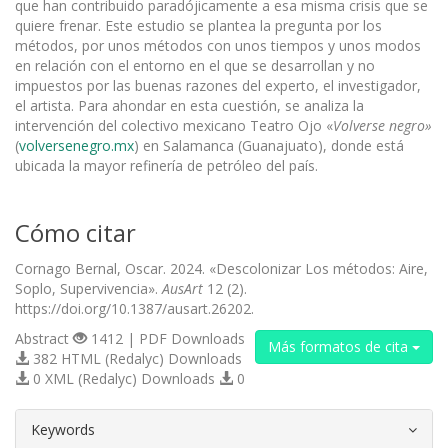
que han contribuido paradójicamente a esa misma crisis que se
quiere frenar. Este estudio se plantea la pregunta por los
métodos, por unos métodos con unos tiempos y unos modos
en relación con el entorno en el que se desarrollan y no
impuestos por las buenas razones del experto, el investigador,
el artista. Para ahondar en esta cuestión, se analiza la
intervención del colectivo mexicano Teatro Ojo «
Volverse negro»
(
volversenegro.mx
) en Salamanca (Guanajuato), donde está
ubicada la mayor refinería de petróleo del país.
Cómo citar
Cornago Bernal, Oscar. 2024. «Descolonizar Los métodos: Aire,
Soplo, Supervivencia».
AusArt
12 (2).
https://doi.org/10.1387/ausart.26202.
Abstract
1412 | PDF Downloads
Más formatos de cita
382 HTML (Redalyc) Downloads
0 XML (Redalyc) Downloads
0
##plugins.themes.bootstrap3.article.d
Keywords