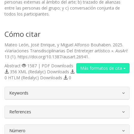
personas externas al ámbito del arte; b) trazado de alianzas
entre las personas del grupo; y c) conversación conjunta de
todos los participantes.
Cómo citar
Mateo León, José Enrique, y Miguel Alfonso Bouhaben. 2025.
«Variaciones Transdisciplinarias Del Entretejer artístico ».
AusArt
13 (1). https://doi.org/10.1387/ausart.26941.
Abstract
1587 | PDF Downloads
Más formatos de cita
356 XML (Redalyc) Downloads
0 HTLM (Redalyc) Downloads
0
##plugins.themes.bootstrap3.article.d
Keywords
References
Número