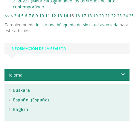
2 (2022): (Meta)cartografiando los territorios del arte
contemporáneo
<<
<
3
4
5
6
7
8
9
10
11
12
13
14
15
16
17
18
19
20
21
22
23
24
25
También puede
Iniciar una búsqueda de similitud avanzada
para
este artículo.
INFORMACIÓN DE LA REVISTA
Idioma
Euskara
Español (España)
English