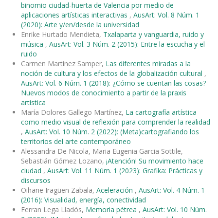
binomio ciudad-huerta de Valencia por medio de
aplicaciones artísticas interactivas
,
AusArt: Vol. 8 Núm. 1
(2020): Arte y/en/desde la universidad
Enrike Hurtado Mendieta,
Txalaparta y vanguardia, ruido y
música
,
AusArt: Vol. 3 Núm. 2 (2015): Entre la escucha y el
ruido
Carmen Martínez Samper,
Las diferentes miradas a la
noción de cultura y los efectos de la globalización cultural
,
AusArt: Vol. 6 Núm. 1 (2018): ¿Cómo se cuentan las cosas?
Nuevos modos de conocimiento a partir de la praxis
artística
María Dolores Gallego Martínez,
La cartografía artística
como medio visual de reflexión para comprender la realidad
,
AusArt: Vol. 10 Núm. 2 (2022): (Meta)cartografiando los
territorios del arte contemporáneo
Alessandra De Nicola, Maria Eugenia Garcia Sottile,
Sebastián Gómez Lozano,
¡Atención! Su movimiento hace
ciudad
,
AusArt: Vol. 11 Núm. 1 (2023): Grafika: Prácticas y
discursos
Oihane Iragüen Zabala,
Aceleración
,
AusArt: Vol. 4 Núm. 1
(2016): Visualidad, energía, conectividad
Ferran Lega Lladós,
Memoria pétrea
,
AusArt: Vol. 10 Núm.