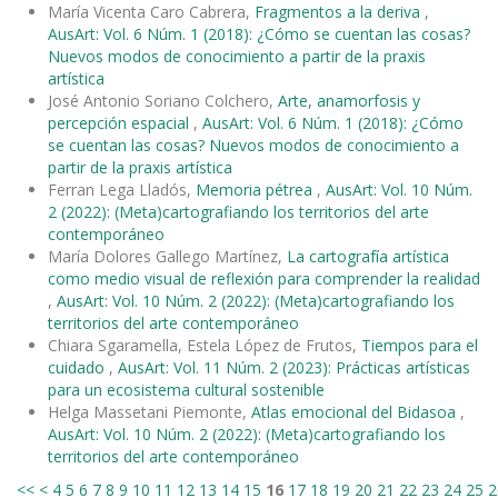
María Vicenta Caro Cabrera,
Fragmentos a la deriva
,
AusArt: Vol. 6 Núm. 1 (2018): ¿Cómo se cuentan las cosas?
Nuevos modos de conocimiento a partir de la praxis
artística
José Antonio Soriano Colchero,
Arte, anamorfosis y
percepción espacial
,
AusArt: Vol. 6 Núm. 1 (2018): ¿Cómo
se cuentan las cosas? Nuevos modos de conocimiento a
partir de la praxis artística
Ferran Lega Lladós,
Memoria pétrea
,
AusArt: Vol. 10 Núm.
2 (2022): (Meta)cartografiando los territorios del arte
contemporáneo
María Dolores Gallego Martínez,
La cartografía artística
como medio visual de reflexión para comprender la realidad
,
AusArt: Vol. 10 Núm. 2 (2022): (Meta)cartografiando los
territorios del arte contemporáneo
Chiara Sgaramella, Estela López de Frutos,
Tiempos para el
cuidado
,
AusArt: Vol. 11 Núm. 2 (2023): Prácticas artísticas
para un ecosistema cultural sostenible
Helga Massetani Piemonte,
Atlas emocional del Bidasoa
,
AusArt: Vol. 10 Núm. 2 (2022): (Meta)cartografiando los
territorios del arte contemporáneo
<<
<
4
5
6
7
8
9
10
11
12
13
14
15
16
17
18
19
20
21
22
23
24
25
2