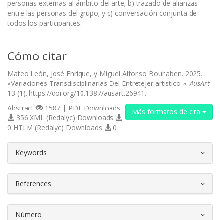
personas externas al ámbito del arte; b) trazado de alianzas
entre las personas del grupo; y c) conversación conjunta de
todos los participantes.
Cómo citar
Mateo León, José Enrique, y Miguel Alfonso Bouhaben. 2025.
«Variaciones Transdisciplinarias Del Entretejer artístico ».
AusArt
13 (1). https://doi.org/10.1387/ausart.26941.
Abstract
1587 | PDF Downloads
Más formatos de cita
356 XML (Redalyc) Downloads
0 HTLM (Redalyc) Downloads
0
##plugins.themes.bootstrap3.article.d
Keywords
References
Número