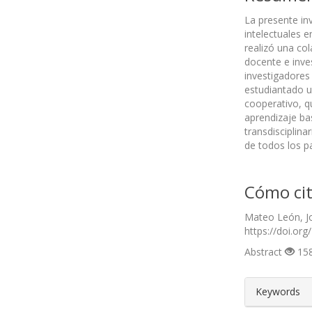
La presente in
intelectuales e
realizó una col
docente e inves
investigadores
estudiantado u
cooperativo, qu
aprendizaje ba
transdisciplina
de todos los pa
Cómo cit
Mateo León, Jo
https://doi.org
Abstract
158
##plugin
Keywords