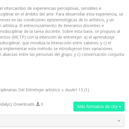
el intercambio de experiencias perceptivas, sensibles e
ciplinar en el ámbito del arte. Para desarrollar esta experiencia, se
reses en las condiciones epistemológicas de lo artístico, y un
n artística. El entrecruzamiento de itinerarios docentes e
sdisciplinar de la tarea docente. Sobre esta base, se propuso al
tos (MCTP) con la intención de entretejer: a) el aprendizaje
disciplinar, que moviliza la interacción entre saberes; y c) el
ara implementar este método se introdujeron tres variaciones
de alianzas entre las personas del grupo; y c) conversación conjunta
inarias Del Entretejer artístico ».
AusArt
13 (1).
edalyc) Downloads
0
Más formatos de cita