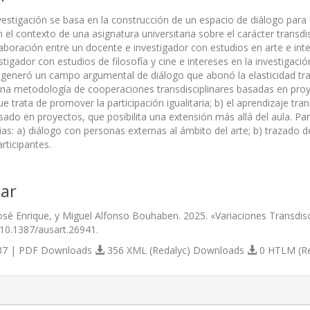
vestigación se basa en la construcción de un espacio de diálogo para 
n el contexto de una asignatura universitaria sobre el carácter transdis
aboración entre un docente e investigador con estudios en arte e inte
tigador con estudios de filosofía y cine e intereses en la investigació
 generó un campo argumental de diálogo que abonó la elasticidad tran
na metodología de cooperaciones transdisciplinares basadas en proyec
e trata de promover la participación igualitaria; b) el aprendizaje trans
sado en proyectos, que posibilita una extensión más allá del aula. P
rias: a) diálogo con personas externas al ámbito del arte; b) trazado 
rticipantes.
ar
sé Enrique, y Miguel Alfonso Bouhaben. 2025. «Variaciones Transdiscipl
/10.1387/ausart.26941.
7 | PDF Downloads
356 XML (Redalyc) Downloads
0 HTLM (R
s.themes.bootstrap3.article.details##