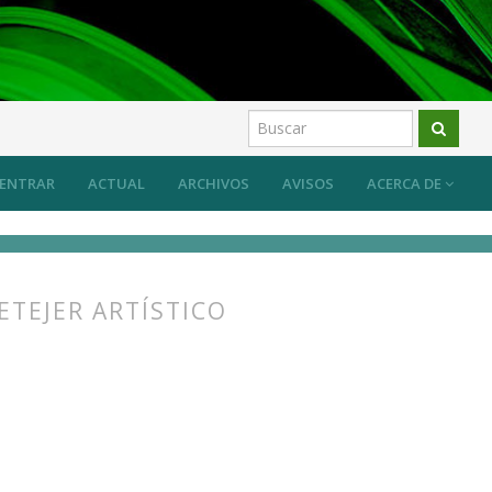
ber específico del arte y su transmisión
Artículos
ENTRAR
ACTUAL
ARCHIVOS
AVISOS
ACERCA DE
ETEJER ARTÍSTICO