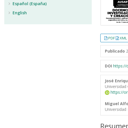
Español (España)
English
PDF
XML 
Publicado
2
DOI
https:/
José Enriq
Universidad
https://o
Miguel Alf
Universidad 
Resume