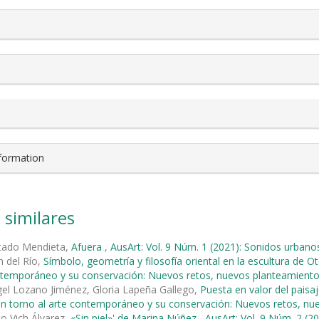
nformation
 similares
rtado Mendieta,
Afuera
,
AusArt: Vol. 9 Núm. 1 (2021): Sonidos urbano
 del Río,
Símbolo, geometría y filosofía oriental en la escultura de O
ontemporáneo y su conservación: Nuevos retos, nuevos planteamient
el Lozano Jiménez, Gloria Lapeña Gallego,
Puesta en valor del paisaj
en torno al arte contemporáneo y su conservación: Nuevos retos, n
to Vich Álvarez,
«Sin piel»' de Marina Núñez
,
AusArt: Vol. 9 Núm. 2 (2