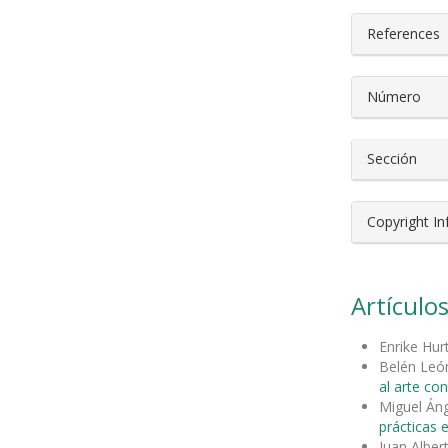
References
Número
Sección
Copyright I
Artículos
Enrike Hu
Belén León
al arte c
Miguel Áng
prácticas 
Juan Alber