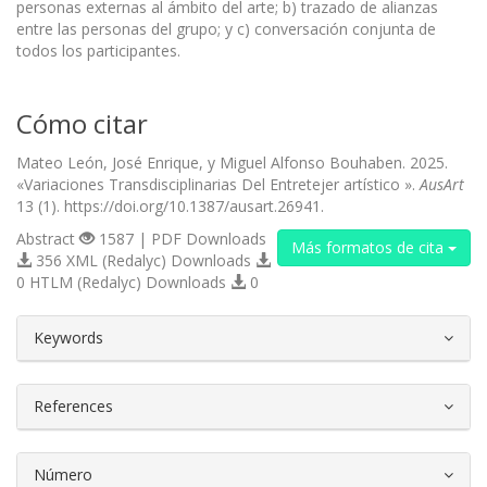
personas externas al ámbito del arte; b) trazado de alianzas
entre las personas del grupo; y c) conversación conjunta de
todos los participantes.
Cómo citar
Mateo León, José Enrique, y Miguel Alfonso Bouhaben. 2025.
«Variaciones Transdisciplinarias Del Entretejer artístico ».
AusArt
13 (1). https://doi.org/10.1387/ausart.26941.
Abstract
1587 | PDF Downloads
Más formatos de cita
356 XML (Redalyc) Downloads
0 HTLM (Redalyc) Downloads
0
##plugins.themes.bootstrap3.article.d
Keywords
References
Número