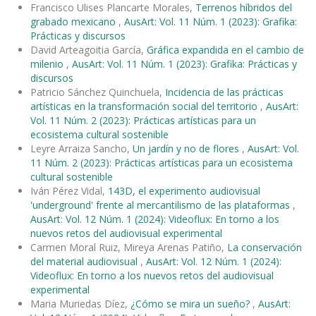
Francisco Ulises Plancarte Morales,
Terrenos híbridos del
grabado mexicano
,
AusArt: Vol. 11 Núm. 1 (2023): Grafika:
Prácticas y discursos
David Arteagoitia García,
Gráfica expandida en el cambio de
milenio
,
AusArt: Vol. 11 Núm. 1 (2023): Grafika: Prácticas y
discursos
Patricio Sánchez Quinchuela,
Incidencia de las prácticas
artísticas en la transformación social del territorio
,
AusArt:
Vol. 11 Núm. 2 (2023): Prácticas artísticas para un
ecosistema cultural sostenible
Leyre Arraiza Sancho,
Un jardín y no de flores
,
AusArt: Vol.
11 Núm. 2 (2023): Prácticas artísticas para un ecosistema
cultural sostenible
Iván Pérez Vidal,
143D, el experimento audiovisual
'underground' frente al mercantilismo de las plataformas
,
AusArt: Vol. 12 Núm. 1 (2024): Videoflux: En torno a los
nuevos retos del audiovisual experimental
Carmen Moral Ruiz, Mireya Arenas Patiño,
La conservación
del material audiovisual
,
AusArt: Vol. 12 Núm. 1 (2024):
Videoflux: En torno a los nuevos retos del audiovisual
experimental
Maria Muriedas Díez,
¿Cómo se mira un sueño?
,
AusArt: