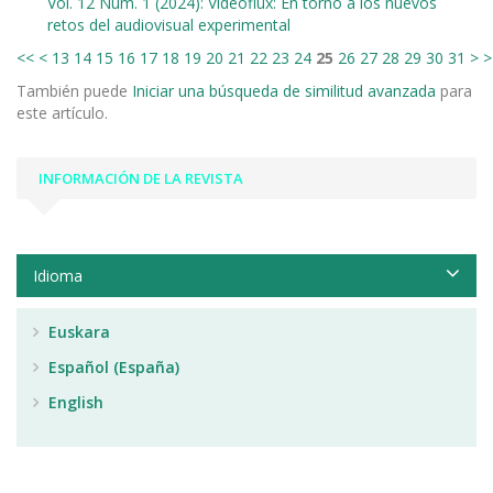
Vol. 12 Núm. 1 (2024): Videoflux: En torno a los nuevos
retos del audiovisual experimental
<<
<
13
14
15
16
17
18
19
20
21
22
23
24
25
26
27
28
29
30
31
>
>
También puede
Iniciar una búsqueda de similitud avanzada
para
este artículo.
INFORMACIÓN DE LA REVISTA
Idioma
Euskara
Español (España)
English