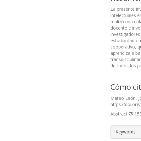
La presente in
intelectuales e
realizó una col
docente e inves
investigadores
estudiantado u
cooperativo, qu
aprendizaje ba
transdisciplina
de todos los pa
Cómo cit
Mateo León, Jo
https://doi.org
Abstract
158
##plugin
Keywords