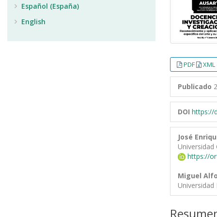
Español (España)
English
PDF
XML 
Publicado
2
DOI
https:/
José Enriq
Universidad
https://o
Miguel Alf
Universidad 
Resume