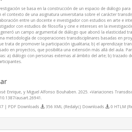
vestigación se basa en la construcción de un espacio de diálogo para 
n el contexto de una asignatura universitaria sobre el carácter transdis
aboración entre un docente e investigador con estudios en arte e inte
tigador con estudios de filosofía y cine e intereses en la investigació
 generó un campo argumental de diálogo que abonó la elasticidad tran
na metodología de cooperaciones transdisciplinares basadas en proyec
e trata de promover la participación igualitaria; b) el aprendizaje trans
sado en proyectos, que posibilita una extensión más allá del aula. P
rias: a) diálogo con personas externas al ámbito del arte; b) trazado 
rticipantes.
ar
sé Enrique, y Miguel Alfonso Bouhaben. 2025. «Variaciones Transdiscipl
/10.1387/ausart.26941.
7 | PDF Downloads
356 XML (Redalyc) Downloads
0 HTLM (R
s.themes.bootstrap3.article.details##