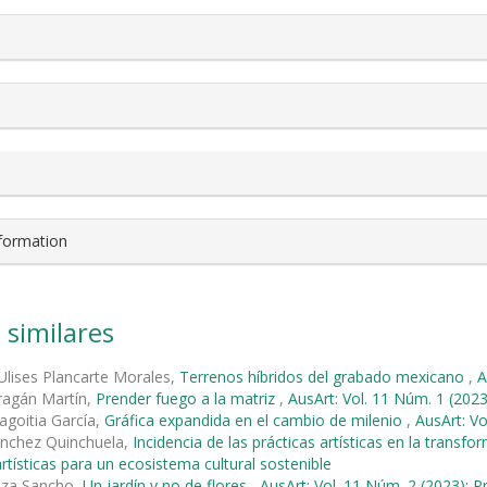
nformation
 similares
Ulises Plancarte Morales,
Terrenos híbridos del grabado mexicano
,
A
ragán Martín,
Prender fuego a la matriz
,
AusArt: Vol. 11 Núm. 1 (2023)
agoitia García,
Gráfica expandida en el cambio de milenio
,
AusArt: Vo
ánchez Quinchuela,
Incidencia de las prácticas artísticas en la transfor
artísticas para un ecosistema cultural sostenible
aiza Sancho,
Un jardín y no de flores
,
AusArt: Vol. 11 Núm. 2 (2023): Pr