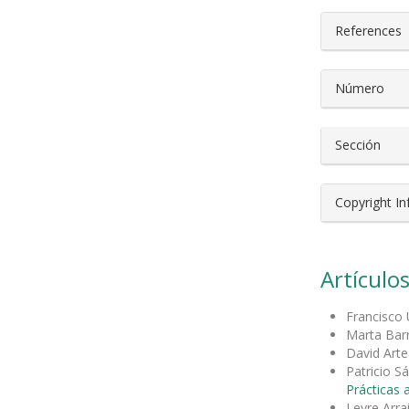
References
Número
Sección
Copyright I
Artículos
Francisco 
Marta Bar
David Arte
Patricio S
Prácticas 
Leyre Arr