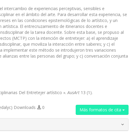
el intercambio de experiencias perceptivas, sensibles e
ciplinar en el ámbito del arte. Para desarrollar esta experiencia, se
reses en las condiciones epistemológicas de lo artístico, y un
n artística. El entrecruzamiento de itinerarios docentes e
sdisciplinar de la tarea docente. Sobre esta base, se propuso al
tos (MCTP) con la intención de entretejer: a) el aprendizaje
disciplinar, que moviliza la interacción entre saberes; y c) el
ara implementar este método se introdujeron tres variaciones
de alianzas entre las personas del grupo; y c) conversación conjunta
inarias Del Entretejer artístico ».
AusArt
13 (1).
edalyc) Downloads
0
Más formatos de cita