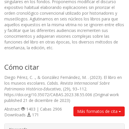
singulares en los fondos. Proponemos modificar el discurso
expositivo habitual elaborando explicaciones sin priorizar el
orden cronológico convencional utilizado por historiadores y
museólogos. Aglutinamos en seis núcleos los libros para que
aquellos expuestos en la misma vitrina no se ignoren entre ellos
y facilitar que las diferentes audiencias incrementen sus
conocimientos y adquieran visiones complejas sobre las
funciones del libro en otras épocas, los diversos métodos de
enseñanza, la edición, etc.
Cómo citar
Diego Pérez, C. ., & González Fernández, M. . (2023). El libro en
los museos escolares.
Cabás. Revista Internacional Sobre
Patrimonio Histórico-Educativo
, (29), 93–112.
https://doi.org/10.35072/CABAS.2023.38.55.006 (Original work
published 21 de diciembre de 2023)
Abstract
1403 | Cabas 2906
Más formatos de cita
Downloads
171
##plugins.themes.bootstrap3.article.d