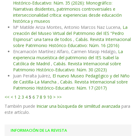
Histórico-Educativo: Núm. 35 (2026): Monográfico:
Narrativas disidentes, patrimonios controversiales e
interseccionalidad crítica: experiencias desde educación
histórica y museos
Mª Matilde Ariza Montes, Antonio Marcos Naz Lucena,
La
creación del Museo Virtual del Patrimonio del IES “Pedro
Espinosa”: una tarea de todos
,
Cabás. Revista Internacional
sobre Patrimonio Histórico-Educativo: Núm. 16 (2016)
Encarnación Martínez Alfaro, Carmen Masip Hidalgo,
La
experiencia museística del patrimonio del IES Isabel la
Católica de Madrid
,
Cabás. Revista Internacional sobre
Patrimonio Histórico-Educativo: Núm. 30 (2023)
Juan Peralta Juárez,
El nuevo Museo Pedagógico y del Niño
de Castilla-La Mancha
,
Cabás. Revista Internacional sobre
Patrimonio Histórico-Educativo: Núm. 17 (2017)
<<
<
1
2
3
4
5
6
7
8
9
10
>
>>
También puede
Iniciar una búsqueda de similitud avanzada
para
este artículo.
INFORMACIÓN DE LA REVISTA