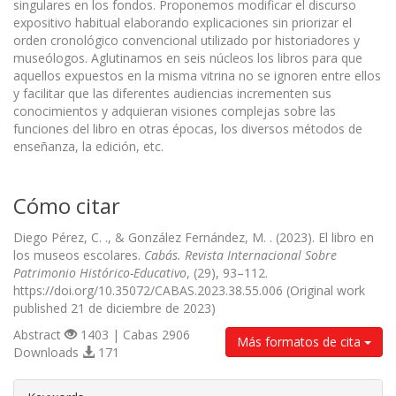
singulares en los fondos. Proponemos modificar el discurso
expositivo habitual elaborando explicaciones sin priorizar el
orden cronológico convencional utilizado por historiadores y
museólogos. Aglutinamos en seis núcleos los libros para que
aquellos expuestos en la misma vitrina no se ignoren entre ellos
y facilitar que las diferentes audiencias incrementen sus
conocimientos y adquieran visiones complejas sobre las
funciones del libro en otras épocas, los diversos métodos de
enseñanza, la edición, etc.
Cómo citar
Diego Pérez, C. ., & González Fernández, M. . (2023). El libro en
los museos escolares.
Cabás. Revista Internacional Sobre
Patrimonio Histórico-Educativo
, (29), 93–112.
https://doi.org/10.35072/CABAS.2023.38.55.006 (Original work
published 21 de diciembre de 2023)
Abstract
1403 | Cabas 2906
Más formatos de cita
Downloads
171
##plugins.themes.bootstrap3.article.d