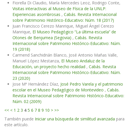
Fiorella Di Claudio, María Mercedes Leoz, Rodrigo Conte,
Visitas interactivas al Museo de Física de la UNLP:
Experiencias asombrosas
,
Cabás. Revista Internacional
sobre Patrimonio Histórico-Educativo: Núm. 18 (2017)
Juan Francisco Cerezo Manrique, Miguel Ángel Cerezo
Manrique,
El Museo Pedagógico “La última escuela” de
Otones de Benjumea (Segovia)
,
Cabás. Revista
Internacional sobre Patrimonio Histórico-Educativo: Núm.
19 (2018)
Carmend Sanchidrián Blanco, José Antonio Mañas Valle,
Manuel López Mestanza,
El Museo Andaluz de la
Educación, un proyecto hecho realidad
,
Cabás. Revista
Internacional sobre Patrimonio Histórico-Educativo: Núm.
23 (2020)
Jose Mª Hernández Díaz,
José Pedro Varela y el patrimonio
escolar en el Museo Pedagógico de Montevideo
,
Cabás.
Revista Internacional sobre Patrimonio Histórico-Educativo:
Núm. 02 (2009)
<<
<
1
2
3
4
5
6
7
8
9
10
>
>>
También puede
Iniciar una búsqueda de similitud avanzada
para
este artículo.