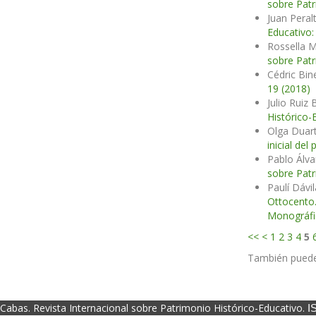
sobre Patr
Juan Peral
Educativo:
Rossella M
sobre Patr
Cédric Bin
19 (2018)
Julio Ruiz 
Histórico-
Olga Duart
inicial de
Pablo Álv
sobre Patr
Paulí Dávi
Ottocento.
Monográfic
<<
<
1
2
3
4
5
También pued
Cabas. Revista Internacional sobre Patrimonio Histórico-Educativo.
I