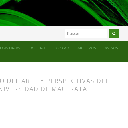
 actividades formativas
Monográfico
EGISTRARSE
ACTUAL
BUSCAR
ARCHIVOS
AVISOS
O DEL ARTE Y PERSPECTIVAS DEL
NIVERSIDAD DE MACERATA