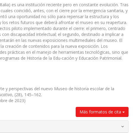
talia) es una institución reciente pero en constante evolución. Tras
ales coincidió, antes, con el cierre por la emergencia sanitaria, y
entó una oportunidad no sólo para repensar la estructura y los
y los retos futuros que deberá afrontar el museo en su reapertura.
yectos piloto implementado durante el cierre: el primero, centrado
 con discapacidad intelectual; el segundo, destinado a implicar a
ementarán en las nuevas exposiciones multimediales del museo. El
n la creación de contenidos para la nueva exposición. Los
des prácticas en el manejo de herramientas tecnológicas, sino que
programas de Historia de la Edu-cación y Educación Patrimonial.
rte y perspectivas del nuevo Museo de historia escolar de la
ucativo
, (28), 145–162.
mbre de 2023)
Más formatos de cita