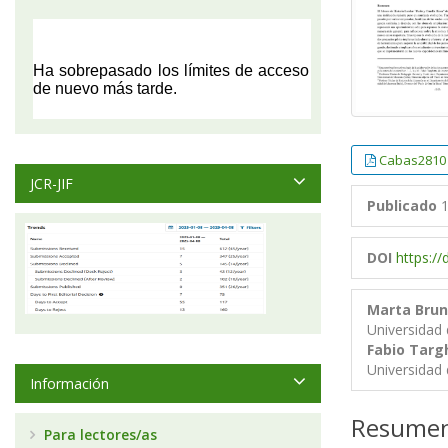
Cabas2810
JCR-JIF
Publicado
1
DOI
https:/
Marta Brune
Universidad
Fabio Targ
Universidad
Información
Resume
Para lectores/as