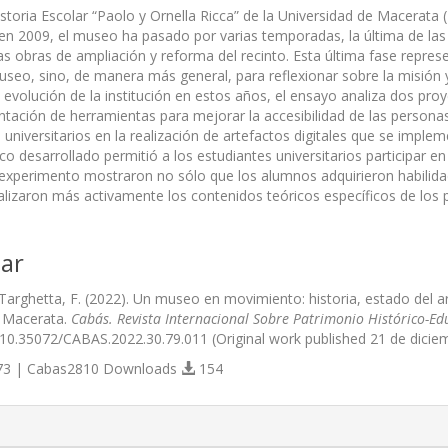
toria Escolar “Paolo y Ornella Ricca” de la Universidad de Macerata (I
n 2009, el museo ha pasado por varias temporadas, la última de las cu
as obras de ampliación y reforma del recinto. Esta última fase repres
museo, sino, de manera más general, para reflexionar sobre la misión 
 evolución de la institución en estos años, el ensayo analiza dos pro
ntación de herramientas para mejorar la accesibilidad de las personas
 universitarios en la realización de artefactos digitales que se impl
o desarrollado permitió a los estudiantes universitarios participar e
 experimento mostraron no sólo que los alumnos adquirieron habilida
alizaron más activamente los contenidos teóricos específicos de los 
ar
 Targhetta, F. (2022). Un museo en movimiento: historia, estado del a
e Macerata.
Cabás. Revista Internacional Sobre Patrimonio Histórico-Ed
g/10.35072/CABAS.2022.30.79.011 (Original work published 21 de dicie
3 | Cabas2810 Downloads
154
s.themes.bootstrap3.article.details##