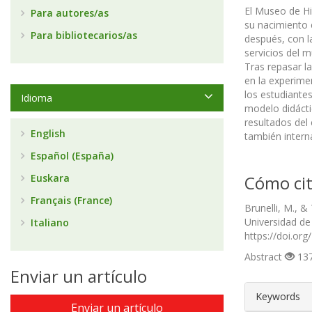
El Museo de His
Para autores/as
su nacimiento e
Para bibliotecarios/as
después, con l
servicios del 
Tras repasar la
en la experime
los estudiantes
Idioma
modelo didáctic
resultados del
English
también intern
Español (España)
Euskara
Cómo cit
Français (France)
Brunelli, M., &
Universidad d
Italiano
https://doi.or
Abstract
137
Enviar un artículo
##plugin
Keywords
Enviar un artículo