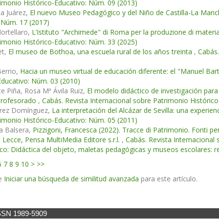
imonio Histórico-Educativo: Núm. 09 (2013)
ta Juárez,
El nuevo Museo Pedagógico y del Niño de Castilla-La Man
 Núm. 17 (2017)
ortellaro,
L’Istituto "Archimede" di Roma per la produzione di materia
imonio Histórico-Educativo: Núm. 33 (2025)
et,
El museo de Bothoa, una escuela rural de los años treinta
,
Cabás.
Berrio,
Hacia un museo virtual de educación diferente: el "Manuel Ba
Educativo: Núm. 03 (2010)
e Piña, Rosa Mª Ávila Ruiz,
El modelo didáctico de investigación para
l profesorado
,
Cabás. Revista Internacional sobre Patrimonio Históric
arez Domínguez,
La interpretación del Alcázar de Sevilla: una experie
imonio Histórico-Educativo: Núm. 05 (2011)
la Balsera,
Pizzigoni, Francesca (2022). Tracce di Patrimonio. Fonti per 
 Lecce, Pensa MultiMedia Editore s.r.l.
,
Cabás. Revista Internacional 
o: Didáctica del objeto, maletas pedagógicas y museos escolares: r
6
7
8
9
10
>
>>
e
Iniciar una búsqueda de similitud avanzada
para este artículo.
SSN 1989-5909