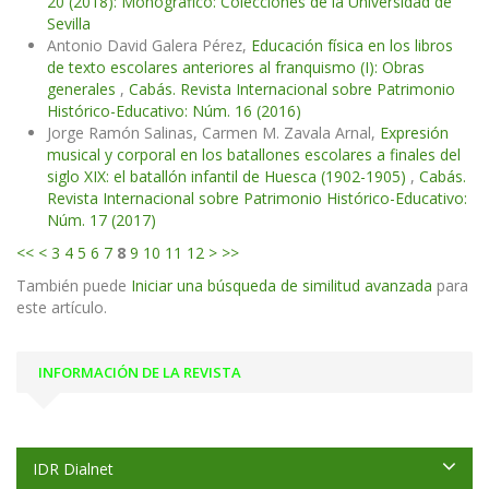
20 (2018): Monográfico: Colecciones de la Universidad de
Sevilla
Antonio David Galera Pérez,
Educación física en los libros
de texto escolares anteriores al franquismo (I): Obras
generales
,
Cabás. Revista Internacional sobre Patrimonio
Histórico-Educativo: Núm. 16 (2016)
Jorge Ramón Salinas, Carmen M. Zavala Arnal,
Expresión
musical y corporal en los batallones escolares a finales del
siglo XIX: el batallón infantil de Huesca (1902-1905)
,
Cabás.
Revista Internacional sobre Patrimonio Histórico-Educativo:
Núm. 17 (2017)
<<
<
3
4
5
6
7
8
9
10
11
12
>
>>
También puede
Iniciar una búsqueda de similitud avanzada
para
este artículo.
INFORMACIÓN DE LA REVISTA
IDR Dialnet