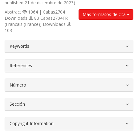
published 21 de diciembre de 2023)
Abstract
1064 | Cabas2704
Más formatos de cita
Downloads
83 Cabas2704FR
(Français (France)) Downloads
103
##plugins.themes.bootstrap3.article.d
Keywords
References
Número
Sección
Copyright Information