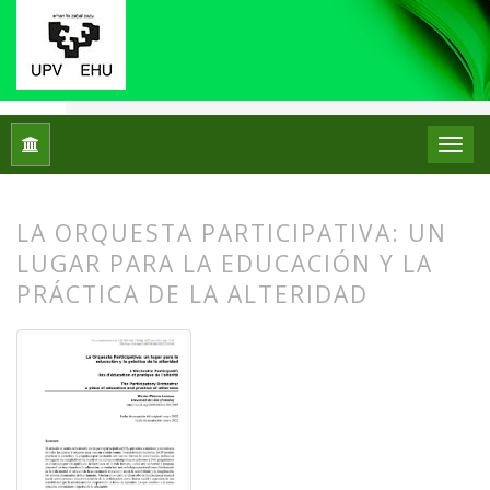
Inicio
Archivos
Núm. 27 (2022)
Artículos
LA ORQUESTA PARTICIPATIVA: UN
LUGAR PARA LA EDUCACIÓN Y LA
PRÁCTICA DE LA ALTERIDAD
##plugins.themes.bootstrap3.article.
##plugins.themes.bootstrap3.article.