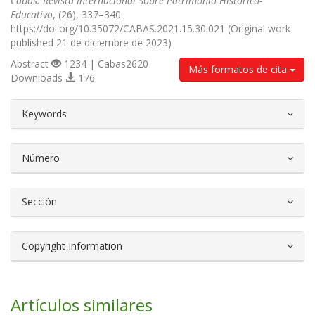
Cabás. Revista Internacional Sobre Patrimonio Histórico-
Educativo
, (26), 337–340.
https://doi.org/10.35072/CABAS.2021.15.30.021 (Original work
published 21 de diciembre de 2023)
Abstract
1234 | Cabas2620
Más formatos de cita
Downloads
176
##plugins.themes.bootstrap3.article.d
Keywords
Número
Sección
Copyright Information
Artículos similares