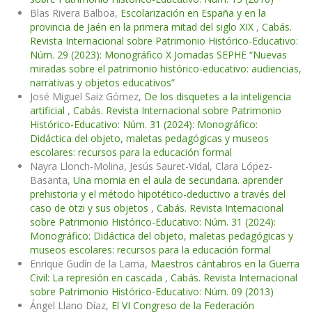
Blas Rivera Balboa,
Escolarización en España y en la
provincia de Jaén en la primera mitad del siglo XIX
,
Cabás.
Revista Internacional sobre Patrimonio Histórico-Educativo:
Núm. 29 (2023): Monográfico X Jornadas SEPHE “Nuevas
miradas sobre el patrimonio histórico-educativo: audiencias,
narrativas y objetos educativos”
José Miguel Saiz Gómez,
De los disquetes a la inteligencia
artificial
,
Cabás. Revista Internacional sobre Patrimonio
Histórico-Educativo: Núm. 31 (2024): Monográfico:
Didáctica del objeto, maletas pedagógicas y museos
escolares: recursos para la educación formal
Nayra Llonch-Molina, Jesús Sauret-Vidal, Clara López-
Basanta,
Una momia en el aula de secundaria. aprender
prehistoria y el método hipotético-deductivo a través del
caso de ötzi y sus objetos
,
Cabás. Revista Internacional
sobre Patrimonio Histórico-Educativo: Núm. 31 (2024):
Monográfico: Didáctica del objeto, maletas pedagógicas y
museos escolares: recursos para la educación formal
Enrique Gudín de la Lama,
Maestros cántabros en la Guerra
Civil: La represión en cascada
,
Cabás. Revista Internacional
sobre Patrimonio Histórico-Educativo: Núm. 09 (2013)
Ángel Llano Díaz,
El VI Congreso de la Federación