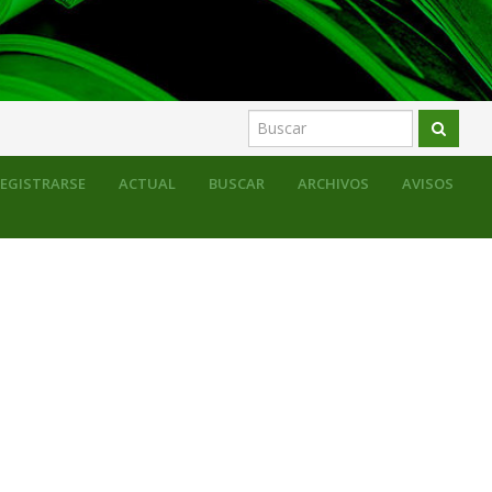
ón del patrimonio educativo
Fotos con historia
EGISTRARSE
ACTUAL
BUSCAR
ARCHIVOS
AVISOS