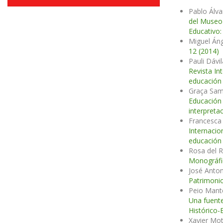
Pablo Álv
del Museo 
Educativo:
Miguel Áng
12 (2014)
Pauli Dávi
Revista In
educación 
Graça Samp
Educació
interpreta
Francesca 
Internacio
educación 
Rosa del 
Monográfic
José Anton
Patrimonio
Peio Mante
Una fuente
Histórico-
Xavier Mot