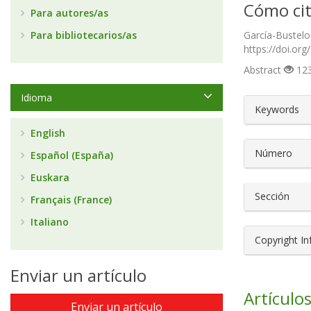
Cómo cit
Para autores/as
Para bibliotecarios/as
García-Bustelo P
https://doi.or
Abstract
123
Idioma
##plugin
Keywords
English
Número
Español (España)
Euskara
Sección
Français (France)
Italiano
Copyright I
Enviar un artículo
Artículos
Enviar un artículo