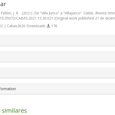
ar
ellón, J. R. . (2021). De “Villa Junco” a “Villajunco”.
Cabás. Revista Inte
g/10.35072/CABAS.2021.15.30.021 (Original work published 21 de dicie
2 | Cabas2620 Downloads
176
s.themes.bootstrap3.article.details##
nformation
 similares