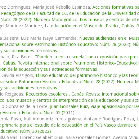
arez Domínguez, María José Rebollo Espinosa,
Acciones formativas pa
Pedagógico de la Facultad de CC. de la Educación de la Universidad d
 Núm. 28 (2022): Número Monográfico: Los museos y centros de inter
el Martínez Martínez,
La educación en el Museo del Prado
,
Cabás. R
la Balsera, Luis María Naya Garmendia,
Nuevas audiencias en el Muse
ternacional sobre Patrimonio Histórico-Educativo: Núm. 28 (2022): N
y sus actividades formativas
aio, Rita Brites,
"Pandemia en la escuela": una exposición para pres
n
,
Cabás. Revista Internacional sobre Patrimonio Histórico-Educativ
ción de la educación y sus actividades formativas
Davida Pizzigoni,
El uso educativo del patrimonio histórico y las teor
nal sobre Patrimonio Histórico-Educativo: Núm. 28 (2022): Número M
y sus actividades formativas
Río Reigadas,
Recuerdos escolares
,
Cabás. Revista Internacional sob
o: Los museos y centros de interpretación de la educación y sus act
io Gonzalez de la Torre,
Juan González Ruiz, Viaje apasionado por la
 Histórico-Educativo: Núm. 05 (2011)
rola Pavo, Irati Amunarriz Iruretagoiena, Aintzane Rodríguez Poza,
L
 primaria para el estudio de la educación en el País Vasco durante e
Educativo: Núm. 30 (2023)
illa Salas, Llorenç Gelabert Gual, Sara González Gómez, Avelina Miqu