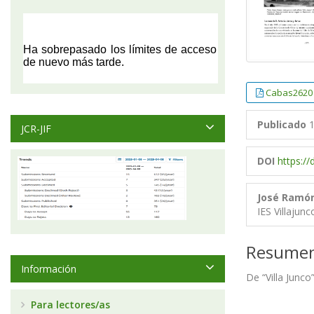
Cabas2620
Publicado
1
JCR-JIF
DOI
https:/
José Ramón
IES Villajunc
Resume
Información
De “Villa Junco”
Para lectores/as