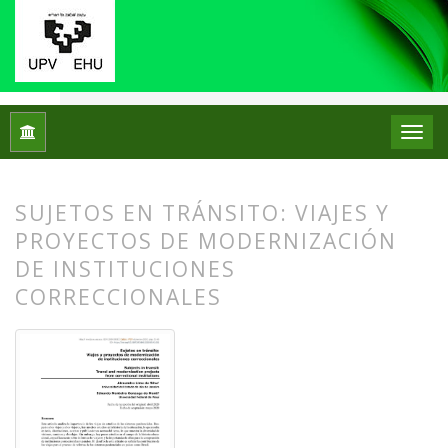
Inicio
Archivos
Núm. 24 (2020)
Artículos
SUJETOS EN TRÁNSITO: VIAJES Y
PROYECTOS DE MODERNIZACIÓN
DE INSTITUCIONES
CORRECCIONALES
##plugins.themes.bootstrap3.article.
##plugins.themes.bootstrap3.article.