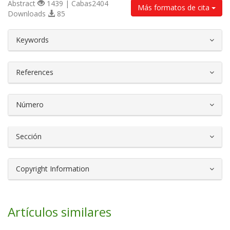
Abstract
1439 | Cabas2404
Más formatos de cita
Downloads
85
##plugins.themes.bootstrap3.article.d
Keywords
References
Número
Sección
Copyright Information
Artículos similares