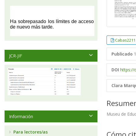
Cabas2211
Publicado
1
JCR-JIF
DOI
https:/
Clara Marq
Resume
Museu de Educ
Información
Para lectores/as
Cómo cit