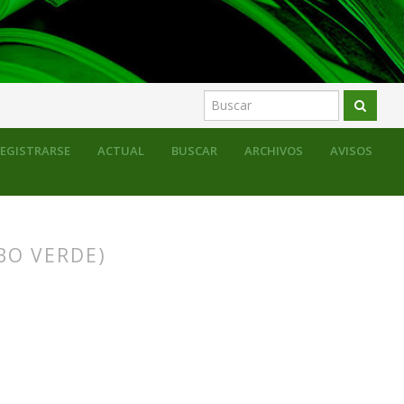
ducativo
EGISTRARSE
ACTUAL
BUSCAR
ARCHIVOS
AVISOS
BO VERDE)