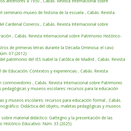
bros anteriores a 1950
,
Cabás. Revista Internacional sobre
 y el seminario-museo de historia de la escuela
,
Cabás. Revista
o del Cardenal Cisneros
,
Cabás. Revista Internacional sobre
gración
,
Cabás. Revista Internacional sobre Patrimonio Histórico-
aestros de primeras letras durante la Década Ominosa: el caso
Núm. 07 (2012)
del patrimonio del IES Isabel la Católica de Madrid
,
Cabás. Revista
l de Educación. Contextos y experiencias
,
Cabás. Revista
film conmovedores
,
Cabás. Revista Internacional sobre Patrimonio
as pedagógicas y museos escolares: recursos para la educación
as y museos escolares: recursos para educación formal
,
Cabás.
onográfico: Didáctica del objeto, maletas pedagógicas y museos
 sobre material didáctico: Gattegno y la presentación de las
io Histórico-Educativo: Núm. 33 (2025)