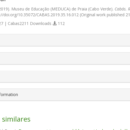
 (2019). Museu de Educação (MEDUCA) de Praia (Cabo Verde).
Cabás. R
://doi.org/10.35072/CABAS.2019.35.16.012 (Original work published 2
7 | Cabas2211 Downloads
112
s.themes.bootstrap3.article.details##
nformation
 similares