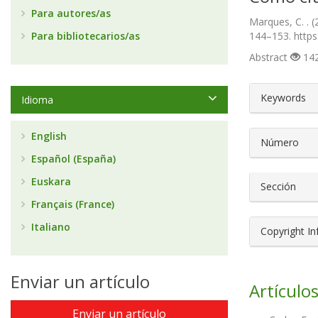
Para autores/as
Marques, C. .
Para bibliotecarios/as
144–153. https
Abstract
142
##plugin
Keywords
Idioma
English
Número
Español (España)
Euskara
Sección
Français (France)
Italiano
Copyright I
Enviar un artículo
Artículos
Enviar un artículo