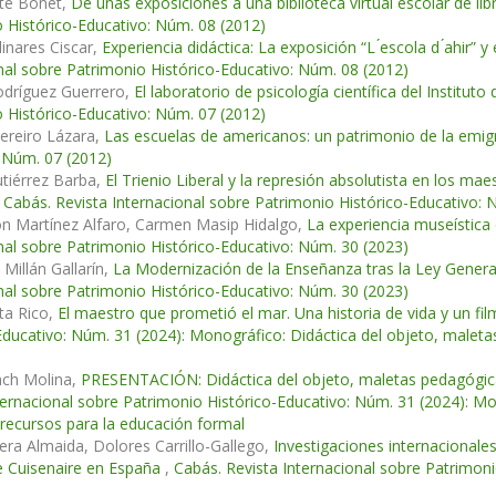
sté Bonet,
De unas exposiciones a una biblioteca virtual escolar de li
 Histórico-Educativo: Núm. 08 (2012)
linares Ciscar,
Experiencia didáctica: La exposición “L ́escola d ́ahir”
nal sobre Patrimonio Histórico-Educativo: Núm. 08 (2012)
dríguez Guerrero,
El laboratorio de psicología científica del Institut
 Histórico-Educativo: Núm. 07 (2012)
ereiro Lázara,
Las escuelas de americanos: un patrimonio de la emi
 Núm. 07 (2012)
tiérrez Barba,
El Trienio Liberal y la represión absolutista en los m
,
Cabás. Revista Internacional sobre Patrimonio Histórico-Educativo: 
ón Martínez Alfaro, Carmen Masip Hidalgo,
La experiencia museística 
nal sobre Patrimonio Histórico-Educativo: Núm. 30 (2023)
 Millán Gallarín,
La Modernización de la Enseñanza tras la Ley Genera
nal sobre Patrimonio Histórico-Educativo: Núm. 30 (2023)
ta Rico,
El maestro que prometió el mar. Una historia de vida y un 
Educativo: Núm. 31 (2024): Monográfico: Didáctica del objeto, malet
nch Molina,
PRESENTACIÓN: Didáctica del objeto, maletas pedagógic
ternacional sobre Patrimonio Histórico-Educativo: Núm. 31 (2024): M
 recursos para la educación formal
era Almaida, Dolores Carrillo-Gallego,
Investigaciones internacionales
e Cuisenaire en España
,
Cabás. Revista Internacional sobre Patrimon