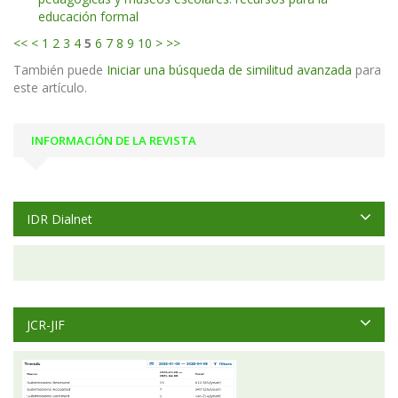
educación formal
<<
<
1
2
3
4
5
6
7
8
9
10
>
>>
También puede
Iniciar una búsqueda de similitud avanzada
para
este artículo.
INFORMACIÓN DE LA REVISTA
IDR Dialnet
JCR-JIF