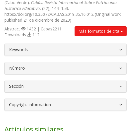
(Cabo Verde).
Cabás. Revista Internacional Sobre Patrimonio
Histórico-Educativo
, (22), 144–153.
https://doi.org/10.35072/CABAS.2019.35.16.012 (Original work
published 21 de diciembre de 2023)
Abstract
1432 | Cabas2211
Más formatos de cita
Downloads
112
##plugins.themes.bootstrap3.article.d
Keywords
Número
Sección
Copyright Information
Artículos similares