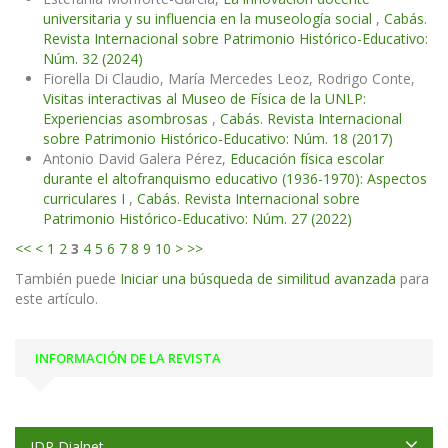
universitaria y su influencia en la museología social
,
Cabás.
Revista Internacional sobre Patrimonio Histórico-Educativo:
Núm. 32 (2024)
Fiorella Di Claudio, María Mercedes Leoz, Rodrigo Conte,
Visitas interactivas al Museo de Física de la UNLP:
Experiencias asombrosas
,
Cabás. Revista Internacional
sobre Patrimonio Histórico-Educativo: Núm. 18 (2017)
Antonio David Galera Pérez,
Educación física escolar
durante el altofranquismo educativo (1936-1970): Aspectos
curriculares I
,
Cabás. Revista Internacional sobre
Patrimonio Histórico-Educativo: Núm. 27 (2022)
<<
<
1
2
3
4
5
6
7
8
9
10
>
>>
También puede
Iniciar una búsqueda de similitud avanzada
para
este artículo.
INFORMACIÓN DE LA REVISTA
IDR Dialnet