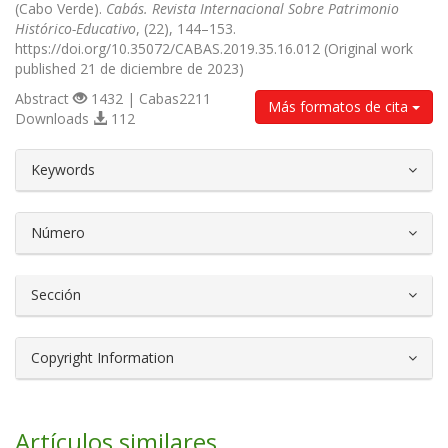
(Cabo Verde).
Cabás. Revista Internacional Sobre Patrimonio
Histórico-Educativo
, (22), 144–153.
https://doi.org/10.35072/CABAS.2019.35.16.012 (Original work
published 21 de diciembre de 2023)
Abstract
1432 | Cabas2211
Más formatos de cita
Downloads
112
##plugins.themes.bootstrap3.article.d
Keywords
Número
Sección
Copyright Information
Artículos similares