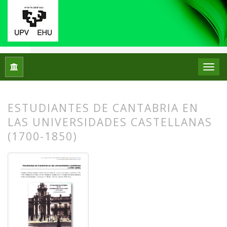
Inicio
Archivos
Núm. 21 (2019)
Reseñas bibliográficas
ESTUDIANTES DE CANTABRIA EN
LAS UNIVERSIDADES CASTELLANAS
(1700-1850)
##plugins.themes.bootstrap3.article.
##plugins.themes.bootstrap3.article.