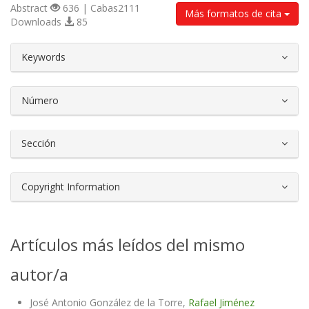
Abstract
636 | Cabas2111
Más formatos de cita
Downloads
85
##plugins.themes.bootstrap3.article.d
Keywords
Número
Sección
Copyright Information
Artículos más leídos del mismo
autor/a
José Antonio González de la Torre,
Rafael Jiménez