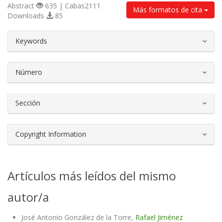
Abstract
635 | Cabas2111
Más formatos de cita
Downloads
85
##plugins.themes.bootstrap3.article.d
Keywords
Número
Sección
Copyright Information
Artículos más leídos del mismo
autor/a
José Antonio González de la Torre,
Rafael Jiménez