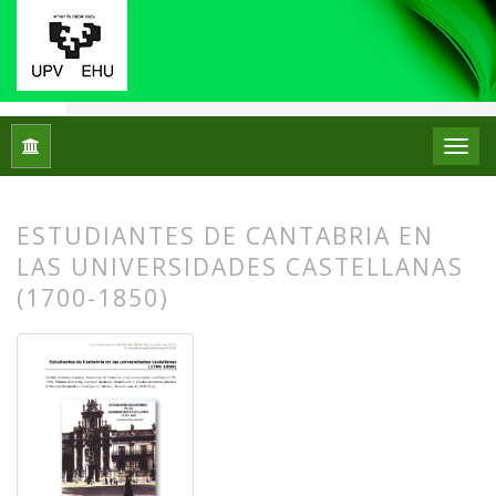
Inicio
Archivos
Núm. 21 (2019)
Reseñas bibliográficas
ESTUDIANTES DE CANTABRIA EN
LAS UNIVERSIDADES CASTELLANAS
(1700-1850)
##plugins.themes.bootstrap3.article.
##plugins.themes.bootstrap3.article.