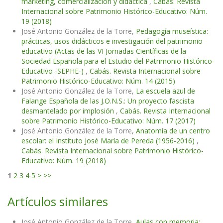
marketing, comercialización y didáctica
,
Cabás. Revista
Internacional sobre Patrimonio Histórico-Educativo: Núm.
19 (2018)
José Antonio González de la Torre,
Pedagogía museística:
prácticas, usos didácticos e investigación del patrimonio
educativo (Actas de las VI Jornadas Científicas de la
Sociedad Española para el Estudio del Patrimonio Histórico-
Educativo -SEPHE-)
,
Cabás. Revista Internacional sobre
Patrimonio Histórico-Educativo: Núm. 14 (2015)
José Antonio González de la Torre,
La escuela azul de
Falange Española de las J.O.N.S.: Un proyecto fascista
desmantelado por implosión
,
Cabás. Revista Internacional
sobre Patrimonio Histórico-Educativo: Núm. 17 (2017)
José Antonio González de la Torre,
Anatomía de un centro
escolar: el Instituto José María de Pereda (1956-2016)
,
Cabás. Revista Internacional sobre Patrimonio Histórico-
Educativo: Núm. 19 (2018)
1
2
3
4
5
>
>>
Artículos similares
José Antonio González de la Torre,
Aulas con memoria: