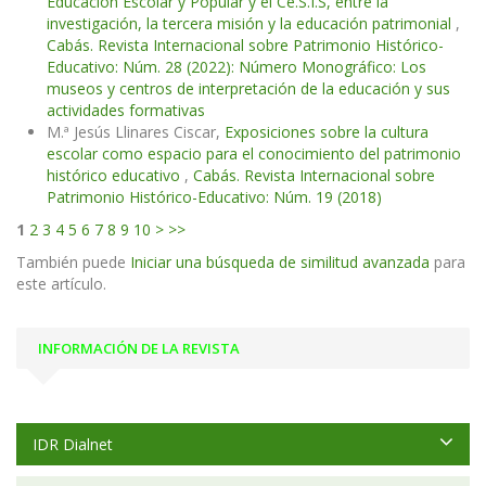
Educación Escolar y Popular y el Ce.S.I.S, entre la
investigación, la tercera misión y la educación patrimonial
,
Cabás. Revista Internacional sobre Patrimonio Histórico-
Educativo: Núm. 28 (2022): Número Monográfico: Los
museos y centros de interpretación de la educación y sus
actividades formativas
M.ª Jesús Llinares Ciscar,
Exposiciones sobre la cultura
escolar como espacio para el conocimiento del patrimonio
histórico educativo
,
Cabás. Revista Internacional sobre
Patrimonio Histórico-Educativo: Núm. 19 (2018)
1
2
3
4
5
6
7
8
9
10
>
>>
También puede
Iniciar una búsqueda de similitud avanzada
para
este artículo.
INFORMACIÓN DE LA REVISTA
IDR Dialnet