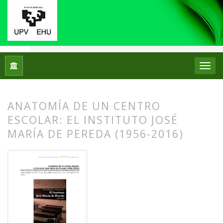
Inicio
Archivos
Núm. 19 (2018)
Reseñas bibliográficas
ANATOMÍA DE UN CENTRO
ESCOLAR: EL INSTITUTO JOSÉ
MARÍA DE PEREDA (1956-2016)
##plugins.themes.bootstrap3.article.
##plugins.themes.bootstrap3.article.