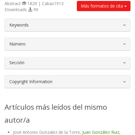
Abstract
1829 | Cabas1913
Más formatos de cita
Downloads
99
##plugins.themes.bootstrap3.article.d
Keywords
Número
Sección
Copyright Information
Artículos más leídos del mismo
autor/a
José Antonio Gonzalez de la Torre,
Juan González Ruiz,