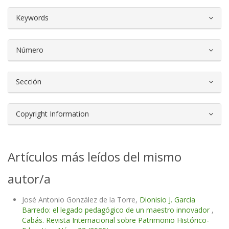
##plugins.themes.bootstrap3.article.d
Keywords
Número
Sección
Copyright Information
Artículos más leídos del mismo
autor/a
José Antonio González de la Torre,
Dionisio J. García
Barredo: el legado pedagógico de un maestro innovador
,
Cabás. Revista Internacional sobre Patrimonio Histórico-