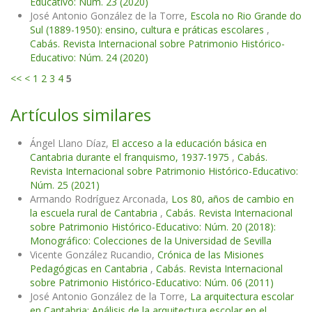
Educativo: Núm. 23 (2020)
José Antonio González de la Torre,
Escola no Rio Grande do
Sul (1889-1950): ensino, cultura e práticas escolares
,
Cabás. Revista Internacional sobre Patrimonio Histórico-
Educativo: Núm. 24 (2020)
<<
<
1
2
3
4
5
Artículos similares
Ángel Llano Díaz,
El acceso a la educación básica en
Cantabria durante el franquismo, 1937-1975
,
Cabás.
Revista Internacional sobre Patrimonio Histórico-Educativo:
Núm. 25 (2021)
Armando Rodríguez Arconada,
Los 80, años de cambio en
la escuela rural de Cantabria
,
Cabás. Revista Internacional
sobre Patrimonio Histórico-Educativo: Núm. 20 (2018):
Monográfico: Colecciones de la Universidad de Sevilla
Vicente González Rucandio,
Crónica de las Misiones
Pedagógicas en Cantabria
,
Cabás. Revista Internacional
sobre Patrimonio Histórico-Educativo: Núm. 06 (2011)
José Antonio González de la Torre,
La arquitectura escolar
en Cantabria: Análisis de la arquitectura escolar en el