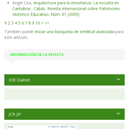
Angel Cea,
Arquitectura para la enseñanza. La escuela en
Cantabria
,
Cabás. Revista Internacional sobre Patrimonio
Histórico-Educativo: Núm. 01 (2009)
1
2
3
4
5
6
7
8
9
10
>
>>
También puede
Iniciar una búsqueda de similitud avanzada
para
este artículo.
INFORMACIÓN DE LA REVISTA
IDR Dialnet
JCR-JIF