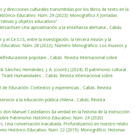
s y direcciones culturales transmitidas por los libros de texto en la
Histórico-Educativo: Núm. 29 (2023): Monográfico X Jornadas
rativas y objetos educativos”
 Niedersachsen Una aproximación a la enseñanza alemana
,
Cabás.
 el Ce.S.I.S, entre la investigación, la tercera misión y la
co-Educativo: Núm. 28 (2022): Número Monográfico: Los museos y
dell’educazione popolare
,
Cabás. Revista Internacional sobre
& Sánchez Hernández, J. A. (coord.) (2024). El patrimonio cultural
ia: Tirant Humanidades.
,
Cabás. Revista Internacional sobre
l de Educación. Contextos y experiencias
,
Cabás. Revista
servicio a la educación pública chilena
,
Cabás. Revista
 don Manuel Castellanos (la verdad en la historia de la instrucción
sobre Patrimonio Histórico-Educativo: Núm. 24 (2020)
es,
Una conversación inacabada. Profundizamos en nuestro relato
onio Histórico-Educativo: Núm. 22 (2019): Monográfico: Historias