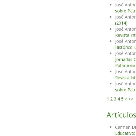
José Anton
sobre Patr
José Anton
(2014)
José Anton
Revista In
José Anton
Histórico-
José Anton
Jornadas C
Patrimonio
José Anton
Revista In
José Anton
sobre Patr
1
2
3
4
5
>
>>
Artículos
Carmen Di
Educativo: