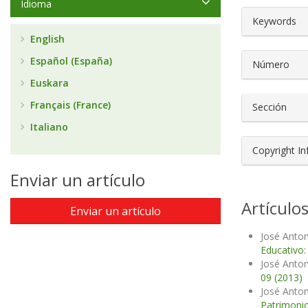
Idioma
##plugin
Keywords
English
Español (España)
Número
Euskara
Français (France)
Sección
Italiano
Copyright I
Enviar un artículo
Artículo
Enviar un artículo
José Anton
Educativo:
José Anton
09 (2013)
José Anton
Patrimonio