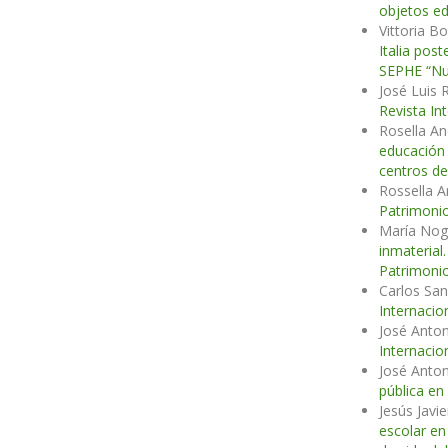
objetos ed
Vittoria B
Italia post
SEPHE “Nue
José Luis 
Revista In
Rosella An
educación
centros de
Rossella A
Patrimonio
María Nog
inmaterial
Patrimonio
Carlos San
Internacio
José Anton
Internacio
José Anton
pública en
Jesús Javi
escolar en