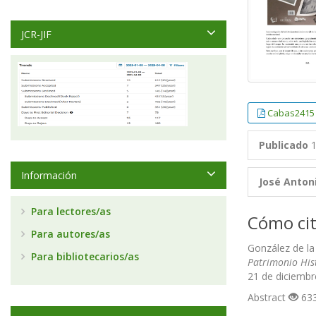
JCR-JIF
Cabas2415
Publicado
1
Información
José Anton
Para lectores/as
Cómo cit
Para autores/as
González de la 
Para bibliotecarios/as
Patrimonio His
21 de diciembr
Abstract
633