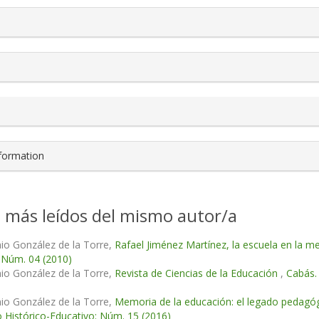
s.themes.bootstrap3.article.details##
nformation
s más leídos del mismo autor/a
io González de la Torre,
Rafael Jiménez Martínez, la escuela en la 
 Núm. 04 (2010)
io González de la Torre,
Revista de Ciencias de la Educación
,
Cabás.
io González de la Torre,
Memoria de la educación: el legado pedagógi
 Histórico-Educativo: Núm. 15 (2016)