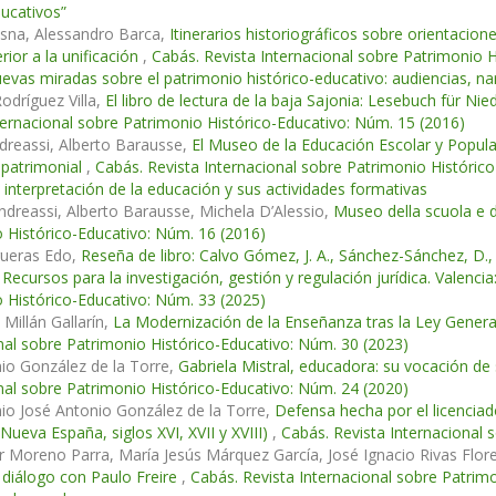
ucativos”
osna, Alessandro Barca,
Itinerarios historiográficos sobre orientacione
erior a la unificación
,
Cabás. Revista Internacional sobre Patrimonio 
vas miradas sobre el patrimonio histórico-educativo: audiencias, nar
Rodríguez Villa,
El libro de lectura de la baja Sajonia: Lesebuch für
ternacional sobre Patrimonio Histórico-Educativo: Núm. 15 (2016)
dreassi, Alberto Barausse,
El Museo de la Educación Escolar y Popular y
 patrimonial
,
Cabás. Revista Internacional sobre Patrimonio Históri
 interpretación de la educación y sus actividades formativas
ndreassi, Alberto Barausse, Michela D’Alessio,
Museo della scuola e 
 Histórico-Educativo: Núm. 16 (2016)
ueras Edo,
Reseña de libro: Calvo Gómez, J. A., Sánchez-Sánchez, D., 
. Recursos para la investigación, gestión y regulación jurídica. Valenc
 Histórico-Educativo: Núm. 33 (2025)
 Millán Gallarín,
La Modernización de la Enseñanza tras la Ley Genera
nal sobre Patrimonio Histórico-Educativo: Núm. 30 (2023)
io González de la Torre,
Gabriela Mistral, educadora: su vocación de 
nal sobre Patrimonio Histórico-Educativo: Núm. 24 (2020)
io José Antonio González de la Torre,
Defensa hecha por el licenciado
 Nueva España, siglos XVI, XVII y XVIII)
,
Cabás. Revista Internacional 
er Moreno Parra, María Jesús Márquez García, José Ignacio Rivas Flor
 diálogo con Paulo Freire
,
Cabás. Revista Internacional sobre Patrim