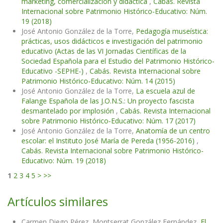
marketing, comercialización y didáctica
,
Cabás. Revista
Internacional sobre Patrimonio Histórico-Educativo: Núm.
19 (2018)
José Antonio González de la Torre,
Pedagogía museística:
prácticas, usos didácticos e investigación del patrimonio
educativo (Actas de las VI Jornadas Científicas de la
Sociedad Española para el Estudio del Patrimonio Histórico-
Educativo -SEPHE-)
,
Cabás. Revista Internacional sobre
Patrimonio Histórico-Educativo: Núm. 14 (2015)
José Antonio González de la Torre,
La escuela azul de
Falange Española de las J.O.N.S.: Un proyecto fascista
desmantelado por implosión
,
Cabás. Revista Internacional
sobre Patrimonio Histórico-Educativo: Núm. 17 (2017)
José Antonio González de la Torre,
Anatomía de un centro
escolar: el Instituto José María de Pereda (1956-2016)
,
Cabás. Revista Internacional sobre Patrimonio Histórico-
Educativo: Núm. 19 (2018)
1
2
3
4
5
>
>>
Artículos similares
Carmen Diego Pérez, Montserrat González Fernández,
El