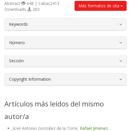
Abstract
648 | Cabas2413
Más formatos de cita
Downloads
283
##plugins.themes.bootstrap3.article.d
Keywords
Número
Sección
Copyright Information
Artículos más leídos del mismo
autor/a
José Antonio González de la Torre,
Rafael Jiménez