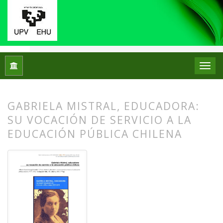
Inicio
Archivos
Núm. 24 (2020)
Reseñas bibliográficas
GABRIELA MISTRAL, EDUCADORA:
SU VOCACIÓN DE SERVICIO A LA
EDUCACIÓN PÚBLICA CHILENA
##plugins.themes.bootstrap3.article.
##plugins.themes.bootstrap3.article.