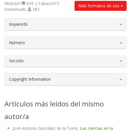
Abstract
659 | Cabas2413
Más formatos de cita
Downloads
283
##plugins.themes.bootstrap3.article.d
Keywords
Número
Sección
Copyright Information
Artículos más leídos del mismo
autor/a
José Antonio González de la Torre,
Las ciencias en la