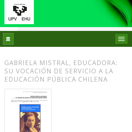
Inicio
Archivos
Núm. 24 (2020)
Reseñas bibliográficas
GABRIELA MISTRAL, EDUCADORA:
SU VOCACIÓN DE SERVICIO A LA
EDUCACIÓN PÚBLICA CHILENA
##plugins.themes.bootstrap3.article.
##plugins.themes.bootstrap3.article.