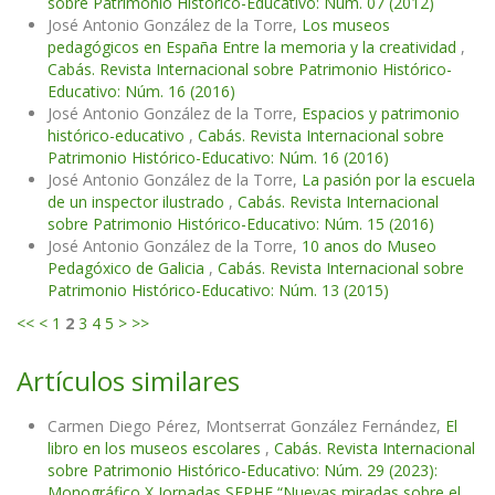
sobre Patrimonio Histórico-Educativo: Núm. 07 (2012)
José Antonio González de la Torre,
Los museos
pedagógicos en España Entre la memoria y la creatividad
,
Cabás. Revista Internacional sobre Patrimonio Histórico-
Educativo: Núm. 16 (2016)
José Antonio González de la Torre,
Espacios y patrimonio
histórico-educativo
,
Cabás. Revista Internacional sobre
Patrimonio Histórico-Educativo: Núm. 16 (2016)
José Antonio González de la Torre,
La pasión por la escuela
de un inspector ilustrado
,
Cabás. Revista Internacional
sobre Patrimonio Histórico-Educativo: Núm. 15 (2016)
José Antonio González de la Torre,
10 anos do Museo
Pedagóxico de Galicia
,
Cabás. Revista Internacional sobre
Patrimonio Histórico-Educativo: Núm. 13 (2015)
<<
<
1
2
3
4
5
>
>>
Artículos similares
Carmen Diego Pérez, Montserrat González Fernández,
El
libro en los museos escolares
,
Cabás. Revista Internacional
sobre Patrimonio Histórico-Educativo: Núm. 29 (2023):
Monográfico X Jornadas SEPHE “Nuevas miradas sobre el