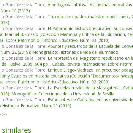
io González de la Torre,
A pedagoxía intuitiva. As láminas educativa
 Núm. 10 (2013)
io González de la Torre,
Tú, rojo: a mi padre, maestro republicano
,
2018)
io González de la Torre,
El Patrimonio histórico-educativo. Su conse
ón Manuel B. Cossío (colección Memoria y Crítica de la Educación, ser
nal sobre Patrimonio Histórico-Educativo: Núm. 03 (2010)
io González de la Torre,
Apuntes y recuerdos de la Escuela del Con
 Núm. 22 (2019): Monográfico: Historias de vida del alumnado
io González de la Torre,
La represión del Magisterio republicano en l
 de Huelva, 2009, 604 pp.
,
Cabás. Revista Internacional sobre Patrim
io Gonzalez de la Torre,
Enrique Diego-Madrazo, un precursor pedagó
ción y Estudios en materia educativa (Colección “Documentos/Investiga
nal sobre Patrimonio Histórico-Educativo: Núm. 02 (2009)
io González de la Torre,
La Escuelas rurales de la Maragatería
,
Cabás
018): Monográfico: Colecciones de la Universidad de Sevilla
io González de la Torre,
Estudiantes de Cantabria en las universidad
 Histórico-Educativo: Núm. 21 (2019)
>
>>
 similares