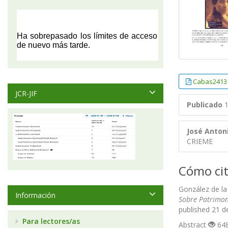
Cabas2413
JCR-JIF
Publicado
1
José Anton
CRIEME
Cómo cit
González de la 
Información
Sobre Patrimon
published 21 d
Para lectores/as
Abstract
648