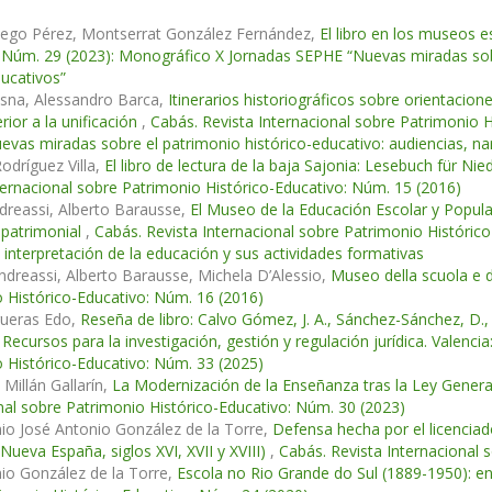
ego Pérez, Montserrat González Fernández,
El libro en los museos 
 Núm. 29 (2023): Monográfico X Jornadas SEPHE “Nuevas miradas sobre
ucativos”
osna, Alessandro Barca,
Itinerarios historiográficos sobre orientacione
erior a la unificación
,
Cabás. Revista Internacional sobre Patrimonio 
vas miradas sobre el patrimonio histórico-educativo: audiencias, nar
Rodríguez Villa,
El libro de lectura de la baja Sajonia: Lesebuch für
ternacional sobre Patrimonio Histórico-Educativo: Núm. 15 (2016)
dreassi, Alberto Barausse,
El Museo de la Educación Escolar y Popular y
 patrimonial
,
Cabás. Revista Internacional sobre Patrimonio Históri
 interpretación de la educación y sus actividades formativas
ndreassi, Alberto Barausse, Michela D’Alessio,
Museo della scuola e 
 Histórico-Educativo: Núm. 16 (2016)
ueras Edo,
Reseña de libro: Calvo Gómez, J. A., Sánchez-Sánchez, D., 
. Recursos para la investigación, gestión y regulación jurídica. Valenc
 Histórico-Educativo: Núm. 33 (2025)
 Millán Gallarín,
La Modernización de la Enseñanza tras la Ley Genera
nal sobre Patrimonio Histórico-Educativo: Núm. 30 (2023)
io José Antonio González de la Torre,
Defensa hecha por el licenciado
 Nueva España, siglos XVI, XVII y XVIII)
,
Cabás. Revista Internacional 
io González de la Torre,
Escola no Rio Grande do Sul (1889-1950): en