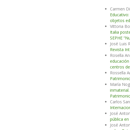
Carmen Di
Educativo:
objetos ed
Vittoria B
Italia post
SEPHE “Nue
José Luis 
Revista In
Rosella An
educación
centros de
Rossella A
Patrimonio
María Nog
inmaterial
Patrimonio
Carlos San
Internacio
José Anton
pública en
José Anton