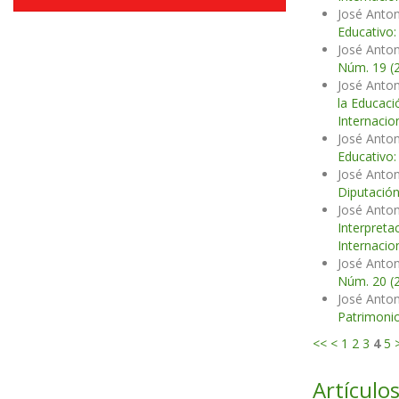
José Anton
Educativo:
José Anton
Núm. 19 (
José Anton
la Educaci
Internacio
José Anton
Educativo:
José Anton
Diputación
José Anton
Interpreta
Internacio
José Anton
Núm. 20 (2
José Anton
Patrimonio
<<
<
1
2
3
4
5
Artículos