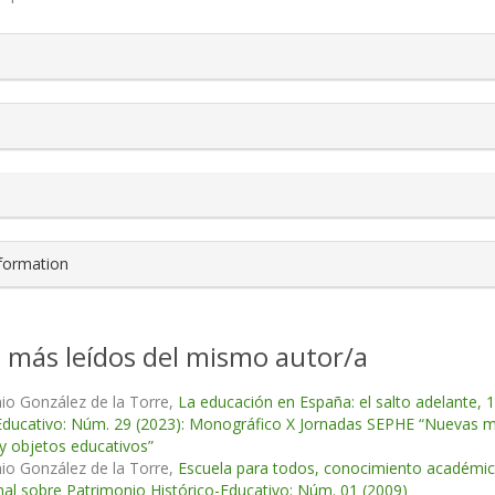
s.themes.bootstrap3.article.details##
nformation
s más leídos del mismo autor/a
io González de la Torre,
La educación en España: el salto adelante,
Educativo: Núm. 29 (2023): Monográfico X Jornadas SEPHE “Nuevas mir
 y objetos educativos”
io González de la Torre,
Escuela para todos, conocimiento académic
nal sobre Patrimonio Histórico-Educativo: Núm. 01 (2009)