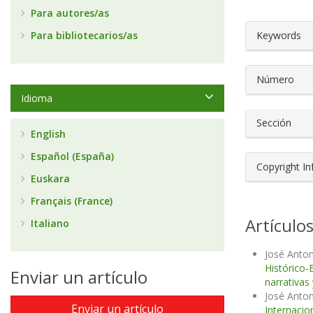
Para autores/as
##plugin
Para bibliotecarios/as
Keywords
Número
Idioma
Sección
English
Español (España)
Copyright I
Euskara
Français (France)
Artículo
Italiano
José Anton
Histórico-
Enviar un artículo
narrativas
José Anton
Enviar un artículo
Internacio