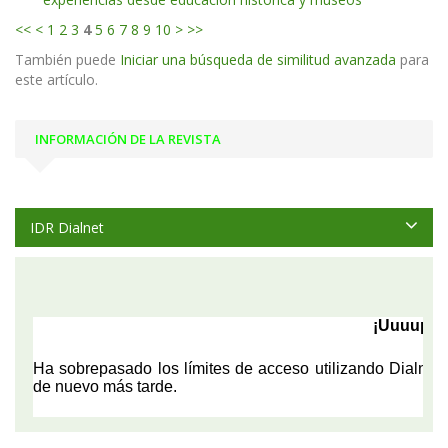
<<
<
1
2
3
4
5
6
7
8
9
10
>
>>
También puede
Iniciar una búsqueda de similitud avanzada
para
este artículo.
INFORMACIÓN DE LA REVISTA
IDR Dialnet