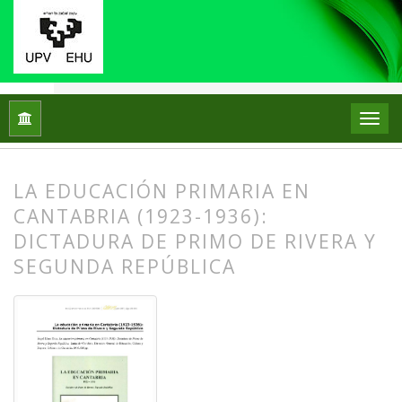
Inicio
Archivos
Núm. 17 (2017)
Reseñas bibliográficas
LA EDUCACIÓN PRIMARIA EN
CANTABRIA (1923-1936):
DICTADURA DE PRIMO DE RIVERA Y
SEGUNDA REPÚBLICA
##plugins.themes.bootstrap3.article.
##plugins.themes.bootstrap3.article.