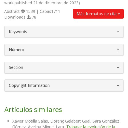
work published 21 de diciembre de 2023)
Abstract
1539 | Cabas1711
Más formatos de cita
Downloads
78
##plugins.themes.bootstrap3.article.d
Keywords
Número
Sección
Copyright Information
Artículos similares
Xavier Motilla Salas, Llorenç Gelabert Gual, Sara González
Gómez, Avelina Miquel Lara,
Trabajar la evolución de la