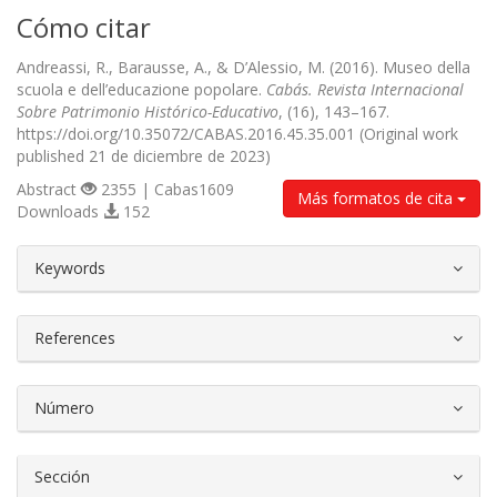
Cómo citar
Andreassi, R., Barausse, A., & D’Alessio, M. (2016). Museo della
scuola e dell’educazione popolare.
Cabás. Revista Internacional
Sobre Patrimonio Histórico-Educativo
, (16), 143–167.
https://doi.org/10.35072/CABAS.2016.45.35.001 (Original work
published 21 de diciembre de 2023)
Abstract
2355 | Cabas1609
Más formatos de cita
Downloads
152
##plugins.themes.bootstrap3.article.d
Keywords
References
Número
Sección