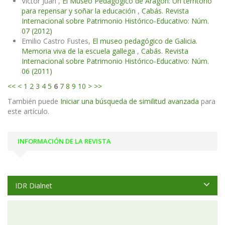
Víctor Juan ,
El Museo Pedagógico de Aragón: Un territorio
para repensar y soñar la educación
,
Cabás. Revista
Internacional sobre Patrimonio Histórico-Educativo: Núm.
07 (2012)
Emilio Castro Fustes,
El museo pedagógico de Galicia.
Memoria viva de la escuela gallega
,
Cabás. Revista
Internacional sobre Patrimonio Histórico-Educativo: Núm.
06 (2011)
<<
<
1
2
3
4
5
6
7
8
9
10
>
>>
También puede
Iniciar una búsqueda de similitud avanzada
para
este artículo.
INFORMACIÓN DE LA REVISTA
IDR Dialnet