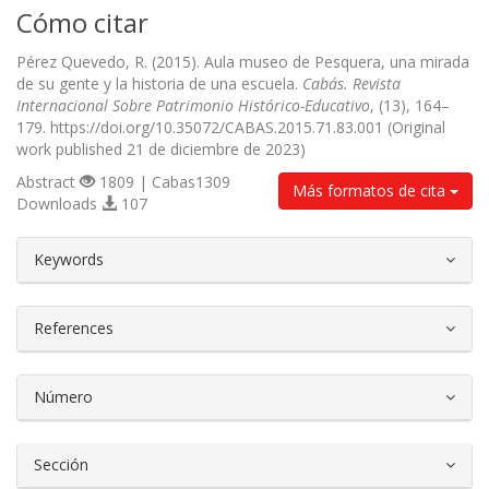
Cómo citar
Pérez Quevedo, R. (2015). Aula museo de Pesquera, una mirada
de su gente y la historia de una escuela.
Cabás. Revista
Internacional Sobre Patrimonio Histórico-Educativo
, (13), 164–
179. https://doi.org/10.35072/CABAS.2015.71.83.001 (Original
work published 21 de diciembre de 2023)
Abstract
1809 | Cabas1309
Más formatos de cita
Downloads
107
##plugins.themes.bootstrap3.article.d
Keywords
References
Número
Sección