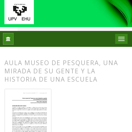
Inicio
Archivos
Núm. 13 (2015)
Centros de Patrimonio Hi
AULA MUSEO DE PESQUERA, UNA
MIRADA DE SU GENTE Y LA
HISTORIA DE UNA ESCUELA
##plugins.themes.bootstrap3.article.
##plugins.themes.bootstrap3.article.