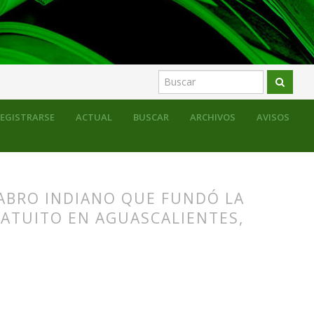
EGISTRARSE
ACTUAL
BUSCAR
ARCHIVOS
AVISOS
TABRO INDIANO QUE FUNDÓ LA
RATUITO EN AGUASCALIENTES,