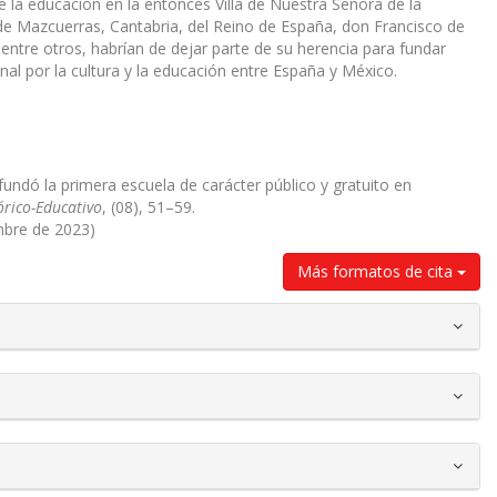
 la educación en la entonces Villa de Nuestra Señora de la
o de Mazcuerras, Cantabria, del Reino de España, don Francisco de
entre otros, habrían de dejar parte de su herencia para fundar
l por la cultura y la educación entre España y México.
undó la primera escuela de carácter público y gratuito en
órico-Educativo
, (08), 51–59.
mbre de 2023)
Más formatos de cita