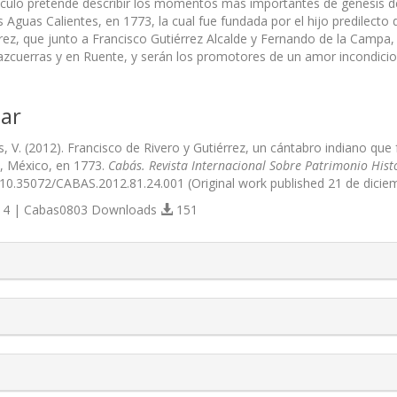
tículo pretende describir los momentos más importantes de génesis de
s Aguas Calientes, en 1773, la cual fue fundada por el hijo predilect
rrez, que junto a Francisco Gutiérrez Alcalde y Fernando de la Campa, 
zcuerras y en Ruente, y serán los promotores de un amor incondiciona
ar
V. (2012). Francisco de Rivero y Gutiérrez, un cántabro indiano que f
, México, en 1773.
Cabás. Revista Internacional Sobre Patrimonio Hist
g/10.35072/CABAS.2012.81.24.001 (Original work published 21 de dicie
4 | Cabas0803 Downloads
151
s.themes.bootstrap3.article.details##