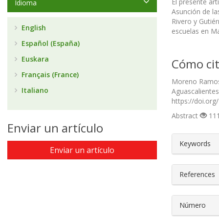
El presente ar
Idioma
Asunción de la
Rivero y Gutié
English
escuelas en Ma
Español (España)
Euskara
Cómo cit
Français (France)
Moreno Ramos, 
Italiano
Aguascalientes
https://doi.or
Abstract
111
Enviar un artículo
##plugin
Keywords
Enviar un artículo
References
Número