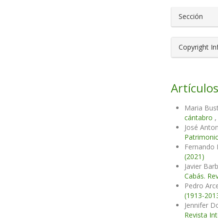
Sección
Copyright I
Artículos
Maria Bust
cántabro
José Anton
Patrimonio
Fernando 
(2021)
Javier Bar
Cabás. Rev
Pedro Arc
(1913-201
Jennifer 
Revista In