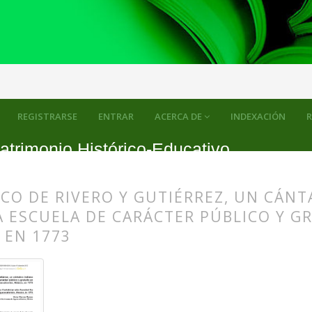
REGISTRARSE
ENTRAR
ACERCA DE
INDEXACIÓN
R
atrimonio Histórico-Educativo
CO DE RIVERO Y GUTIÉRREZ, UN CÁN
 ESCUELA DE CARÁCTER PÚBLICO Y G
 EN 1773
s.themes.bootstrap3.article.main##
s.themes.bootstrap3.article.sidebar##