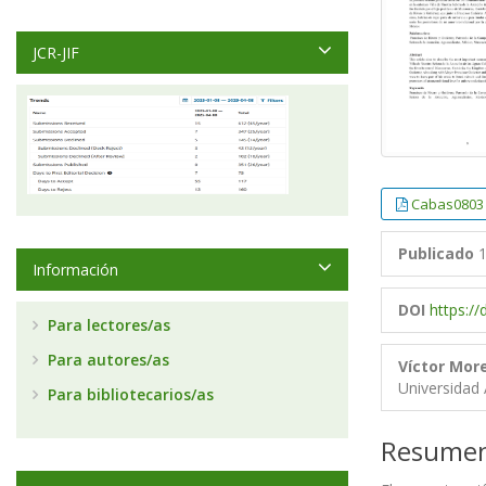
JCR-JIF
Cabas0803
Publicado
1
Información
DOI
https:/
Para lectores/as
Para autores/as
Víctor Mo
Universidad
Para bibliotecarios/as
Resume