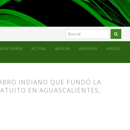
EGISTRARSE
ACTUAL
BUSCAR
ARCHIVOS
AVISOS
TABRO INDIANO QUE FUNDÓ LA
RATUITO EN AGUASCALIENTES,