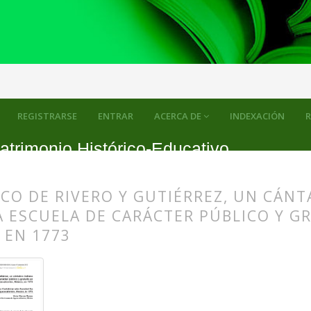
REGISTRARSE
ENTRAR
ACERCA DE
INDEXACIÓN
R
atrimonio Histórico-Educativo
CO DE RIVERO Y GUTIÉRREZ, UN CÁN
 ESCUELA DE CARÁCTER PÚBLICO Y G
 EN 1773
s.themes.bootstrap3.article.main##
s.themes.bootstrap3.article.sidebar##