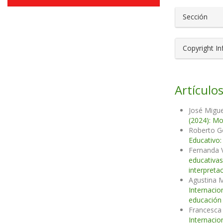
Sección
Copyright I
Artículos
José Migu
(2024): Mo
Roberto G
Educativo:
Fernanda 
educativa
interpreta
Agustina 
Internacio
educación 
Francesca 
Internacio