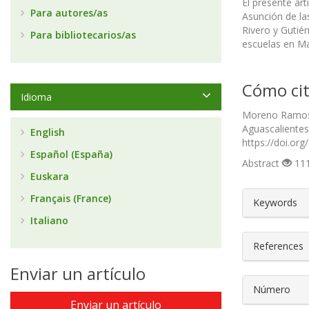
El presente ar
Para autores/as
Asunción de la
Rivero y Gutié
Para bibliotecarios/as
escuelas en Ma
Cómo cit
Idioma
Moreno Ramos, 
Aguascalientes
English
https://doi.or
Español (España)
Abstract
111
Euskara
##plugin
Français (France)
Keywords
Italiano
References
Enviar un artículo
Número
Enviar un artículo