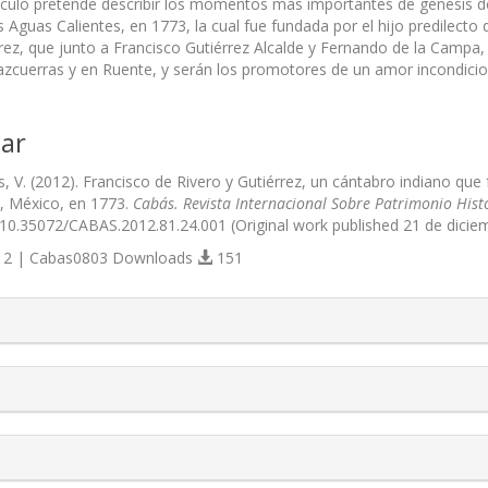
tículo pretende describir los momentos más importantes de génesis de
s Aguas Calientes, en 1773, la cual fue fundada por el hijo predilect
rrez, que junto a Francisco Gutiérrez Alcalde y Fernando de la Campa, 
zcuerras y en Ruente, y serán los promotores de un amor incondiciona
ar
V. (2012). Francisco de Rivero y Gutiérrez, un cántabro indiano que f
, México, en 1773.
Cabás. Revista Internacional Sobre Patrimonio Hist
g/10.35072/CABAS.2012.81.24.001 (Original work published 21 de dicie
2 | Cabas0803 Downloads
151
s.themes.bootstrap3.article.details##