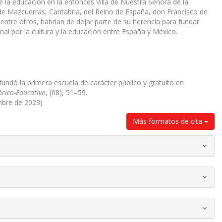
 la educación en la entonces Villa de Nuestra Señora de la
o de Mazcuerras, Cantabria, del Reino de España, don Francisco de
entre otros, habrían de dejar parte de su herencia para fundar
l por la cultura y la educación entre España y México.
undó la primera escuela de carácter público y gratuito en
órico-Educativo
, (08), 51–59.
mbre de 2023)
Más formatos de cita