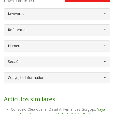
Downloads
151
##plugins.themes.bootstrap3.article.d
Keywords
References
Número
Sección
Copyright Information
Artículos similares
Consuelo Olea Cuena, David A. Fernández Gorgojo,
Vaya