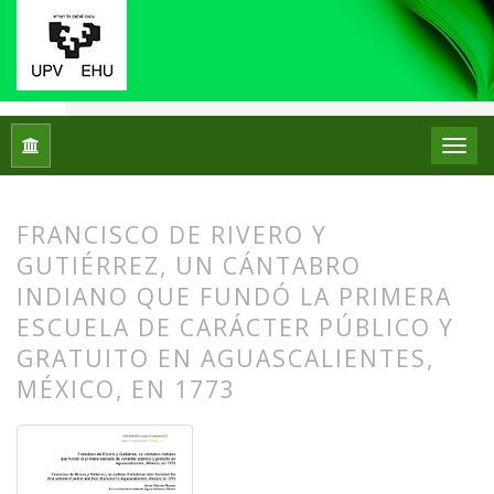
Inicio
Archivos
Núm. 08 (2012)
Artículos
FRANCISCO DE RIVERO Y
GUTIÉRREZ, UN CÁNTABRO
INDIANO QUE FUNDÓ LA PRIMERA
ESCUELA DE CARÁCTER PÚBLICO Y
GRATUITO EN AGUASCALIENTES,
MÉXICO, EN 1773
##plugins.themes.bootstrap3.article.
##plugins.themes.bootstrap3.article.