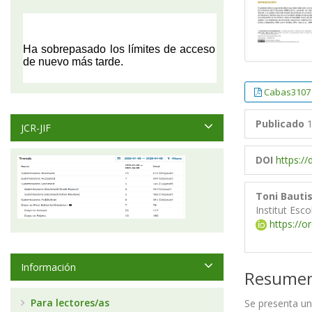
Cabas3107
Publicado
1
JCR-JIF
DOI
https:/
Toni Bauti
Institut Esc
https://o
Información
Resume
Para lectores/as
Se presenta un