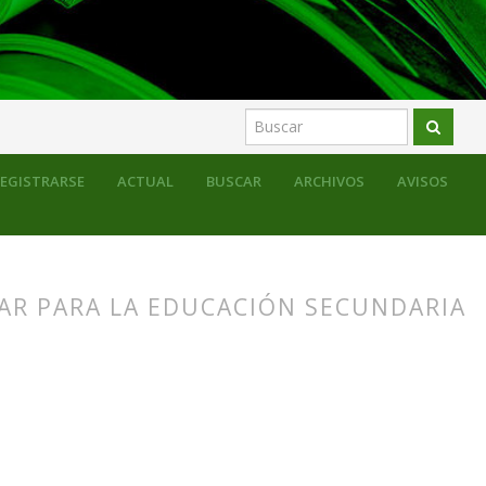
sos para la educación formal
Monográfico
EGISTRARSE
ACTUAL
BUSCAR
ARCHIVOS
AVISOS
AR PARA LA EDUCACIÓN SECUNDARIA