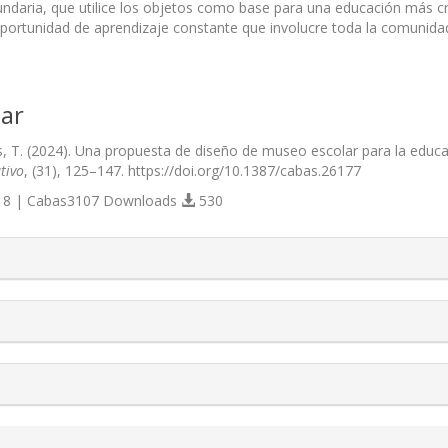
ndaria, que utilice los objetos como base para una educación más cr
ortunidad de aprendizaje constante que involucre toda la comunidad
ar
, T. (2024). Una propuesta de diseño de museo escolar para la educ
tivo
, (31), 125–147. https://doi.org/10.1387/cabas.26177
8 | Cabas3107 Downloads
530
s.themes.bootstrap3.article.details##