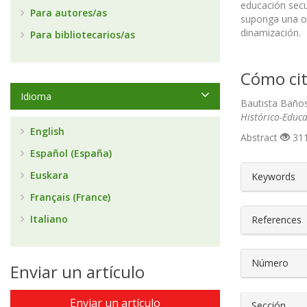
educación secu
Para autores/as
suponga una op
dinamización.
Para bibliotecarios/as
Cómo cit
Idioma
Bautista Baños
Histórico-Educa
English
Abstract
311
Español (España)
##plugin
Euskara
Keywords
Français (France)
Italiano
References
Número
Enviar un artículo
Enviar un artículo
Sección