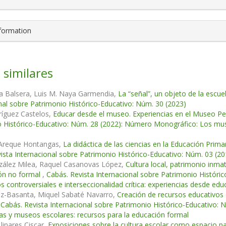
nformation
 similares
la Balsera, Luis M. Naya Garmendia,
La “señal”, un objeto de la escue
nal sobre Patrimonio Histórico-Educativo: Núm. 30 (2023)
ríguez Castelos,
Educar desde el museo. Experiencias en el Museo Pe
 Histórico-Educativo: Núm. 28 (2022): Número Monográfico: Los muse
s
 Areque Hontangas,
La didáctica de las ciencias en la Educación Prim
ista Internacional sobre Patrimonio Histórico-Educativo: Núm. 03 (20
zález Milea, Raquel Casanovas López,
Cultura local, patrimonio inm
ión no formal
,
Cabás. Revista Internacional sobre Patrimonio Históric
s controversiales e interseccionalidad crítica: experiencias desde ed
ez-Basanta, Miquel Sabaté Navarro,
Creación de recursos educativos 
,
Cabás. Revista Internacional sobre Patrimonio Histórico-Educativo: 
s y museos escolares: recursos para la educación formal
Llinares Ciscar,
Exposiciones sobre la cultura escolar como espacio pa