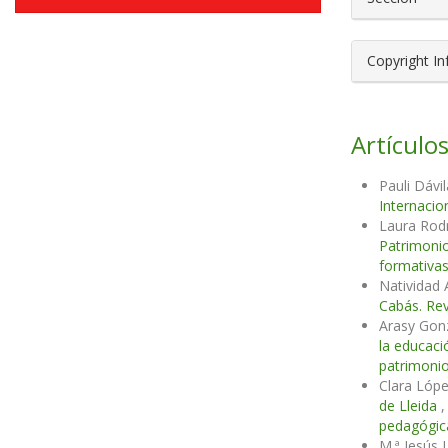
Copyright I
Artículos
Pauli Dávi
Internacio
Laura Rod
Patrimonio
formativa
Natividad
Cabás. Rev
Arasy Gon
la educac
patrimonio
Clara Lóp
de Lleida
pedagógica
M.ª Jesús 