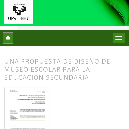
Inicio
Archivos
Núm. 31 (2024): Monográfico: Didáctica del 
UNA PROPUESTA DE DISEÑO DE
MUSEO ESCOLAR PARA LA
EDUCACIÓN SECUNDARIA
##plugins.themes.bootstrap3.article.
##plugins.themes.bootstrap3.article.