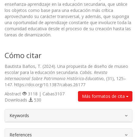
enseñanza-aprendizaje en la educación secundaria, que utilice
los objetos como base para una educación más crítica
aprovechando su carácter transversal, y además, que suponga
una oportunidad de aprendizaje constante que involucre toda la
comunidad educativa desde el proceso de su creación hasta las
tareas de dinamización.
Cómo citar
Bautista Baños, T. (2024). Una propuesta de diseño de museo
escolar para la educación secundaria.
Cabás. Revista
Internacional Sobre Patrimonio Histórico-Educativo
, (31), 125–
147. https://doi.org/10.1387/cabas.26177
Abstract
3118 | Cabas3107
Más formatos de cita
Downloads
530
##plugins.themes.bootstrap3.article.d
Keywords
References