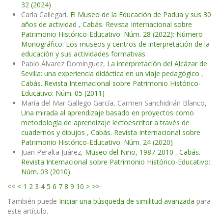
32 (2024)
Carla Callegari,
El Museo de la Educación de Padua y sus 30
años de actividad
,
Cabás. Revista Internacional sobre
Patrimonio Histórico-Educativo: Núm. 28 (2022): Número
Monográfico: Los museos y centros de interpretación de la
educación y sus actividades formativas
Pablo Álvarez Domínguez,
La interpretación del Alcázar de
Sevilla: una experiencia didáctica en un viaje pedagógico
,
Cabás. Revista Internacional sobre Patrimonio Histórico-
Educativo: Núm. 05 (2011)
María del Mar Gallego García, Carmen Sanchidrián Blanco,
Una mirada al aprendizaje basado en proyectos como
metodología de aprendizaje lectoescritor a través de
cuadernos y dibujos
,
Cabás. Revista Internacional sobre
Patrimonio Histórico-Educativo: Núm. 24 (2020)
Juan Peralta Juárez,
Museo del Niño, 1987-2010
,
Cabás.
Revista Internacional sobre Patrimonio Histórico-Educativo:
Núm. 03 (2010)
<<
<
1
2
3
4
5
6
7
8
9
10
>
>>
También puede
Iniciar una búsqueda de similitud avanzada
para
este artículo.