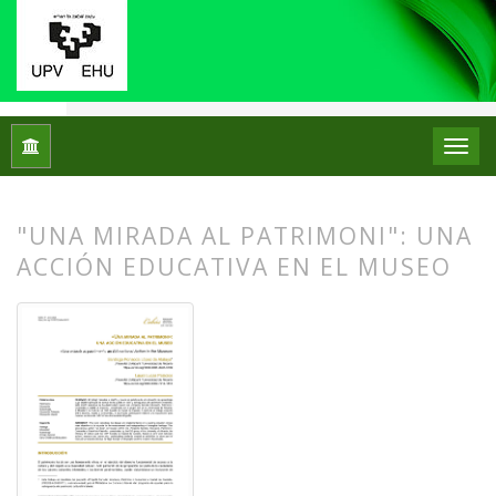
Inicio
Archivos
Núm. 31 (2024): Monográfico: Didáctica del 
"UNA MIRADA AL PATRIMONI": UNA
ACCIÓN EDUCATIVA EN EL MUSEO
##plugins.themes.bootstrap3.article.
##plugins.themes.bootstrap3.article.