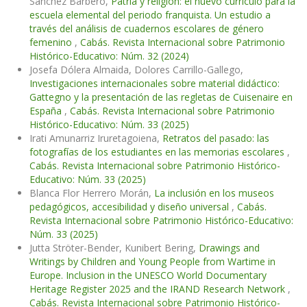
Sánchez Barbero,
Patria y religión: el nuevo currículo para la
escuela elemental del periodo franquista. Un estudio a
través del análisis de cuadernos escolares de género
femenino
,
Cabás. Revista Internacional sobre Patrimonio
Histórico-Educativo: Núm. 32 (2024)
Josefa Dólera Almaida, Dolores Carrillo-Gallego,
Investigaciones internacionales sobre material didáctico:
Gattegno y la presentación de las regletas de Cuisenaire en
España
,
Cabás. Revista Internacional sobre Patrimonio
Histórico-Educativo: Núm. 33 (2025)
Irati Amunarriz Iruretagoiena,
Retratos del pasado: las
fotografías de los estudiantes en las memorias escolares
,
Cabás. Revista Internacional sobre Patrimonio Histórico-
Educativo: Núm. 33 (2025)
Blanca Flor Herrero Morán,
La inclusión en los museos
pedagógicos, accesibilidad y diseño universal
,
Cabás.
Revista Internacional sobre Patrimonio Histórico-Educativo:
Núm. 33 (2025)
Jutta Ströter-Bender, Kunibert Bering,
Drawings and
Writings by Children and Young People from Wartime in
Europe. Inclusion in the UNESCO World Documentary
Heritage Register 2025 and the IRAND Research Network
,
Cabás. Revista Internacional sobre Patrimonio Histórico-