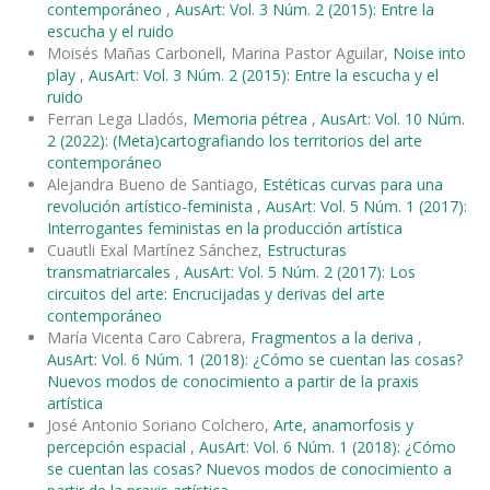
contemporáneo
,
AusArt: Vol. 3 Núm. 2 (2015): Entre la
escucha y el ruido
Moisés Mañas Carbonell, Marina Pastor Aguilar,
Noise into
play
,
AusArt: Vol. 3 Núm. 2 (2015): Entre la escucha y el
ruido
Ferran Lega Lladós,
Memoria pétrea
,
AusArt: Vol. 10 Núm.
2 (2022): (Meta)cartografiando los territorios del arte
contemporáneo
Alejandra Bueno de Santiago,
Estéticas curvas para una
revolución artístico-feminista
,
AusArt: Vol. 5 Núm. 1 (2017):
Interrogantes feministas en la producción artística
Cuautli Exal Martínez Sánchez,
Estructuras
transmatriarcales
,
AusArt: Vol. 5 Núm. 2 (2017): Los
circuitos del arte: Encrucijadas y derivas del arte
contemporáneo
María Vicenta Caro Cabrera,
Fragmentos a la deriva
,
AusArt: Vol. 6 Núm. 1 (2018): ¿Cómo se cuentan las cosas?
Nuevos modos de conocimiento a partir de la praxis
artística
José Antonio Soriano Colchero,
Arte, anamorfosis y
percepción espacial
,
AusArt: Vol. 6 Núm. 1 (2018): ¿Cómo
se cuentan las cosas? Nuevos modos de conocimiento a