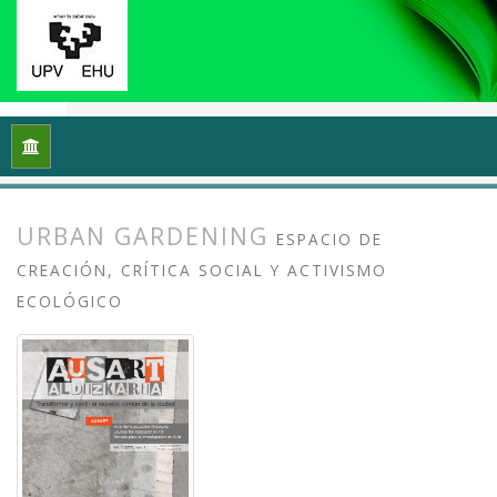
Inicio
Archivos
Vol. 1 Núm. 1-2 (2013): I Congreso Internacio
URBAN GARDENING
ESPACIO DE
CREACIÓN, CRÍTICA SOCIAL Y ACTIVISMO
ECOLÓGICO
##plugins.themes.bootstrap3.article.
##plugins.themes.bootstrap3.article.