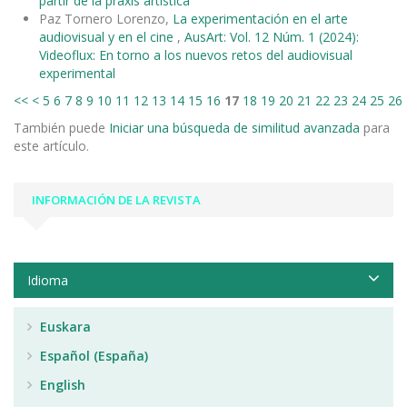
partir de la praxis artística
Paz Tornero Lorenzo,
La experimentación en el arte
audiovisual y en el cine
,
AusArt: Vol. 12 Núm. 1 (2024):
Videoflux: En torno a los nuevos retos del audiovisual
experimental
<<
<
5
6
7
8
9
10
11
12
13
14
15
16
17
18
19
20
21
22
23
24
25
26
También puede
Iniciar una búsqueda de similitud avanzada
para
este artículo.
INFORMACIÓN DE LA REVISTA
Idioma
Euskara
Español (España)
English