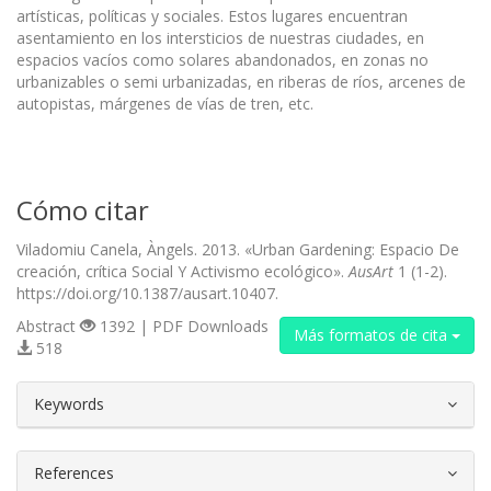
artísticas, políticas y sociales. Estos lugares encuentran
asentamiento en los intersticios de nuestras ciudades, en
espacios vacíos como solares abandonados, en zonas no
urbanizables o semi urbanizadas, en riberas de ríos, arcenes de
autopistas, márgenes de vías de tren, etc.
Cómo citar
Viladomiu Canela, Àngels. 2013. «Urban Gardening: Espacio De
creación, crítica Social Y Activismo ecológico».
AusArt
1 (1-2).
https://doi.org/10.1387/ausart.10407.
Abstract
1392 | PDF Downloads
Más formatos de cita
518
##plugins.themes.bootstrap3.article.d
Keywords
References