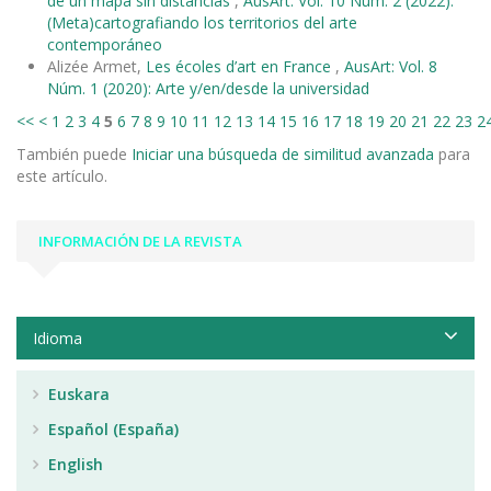
de un mapa sin distancias
,
AusArt: Vol. 10 Núm. 2 (2022):
(Meta)cartografiando los territorios del arte
contemporáneo
Alizée Armet,
Les écoles d’art en France
,
AusArt: Vol. 8
Núm. 1 (2020): Arte y/en/desde la universidad
<<
<
1
2
3
4
5
6
7
8
9
10
11
12
13
14
15
16
17
18
19
20
21
22
23
2
También puede
Iniciar una búsqueda de similitud avanzada
para
este artículo.
INFORMACIÓN DE LA REVISTA
Idioma
Euskara
Español (España)
English