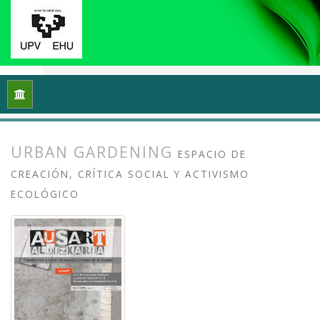
Inicio
Archivos
Vol. 1 Núm. 1-2 (2013): I Congreso Internacio
URBAN GARDENING
ESPACIO DE
CREACIÓN, CRÍTICA SOCIAL Y ACTIVISMO
ECOLÓGICO
##plugins.themes.bootstrap3.article.
##plugins.themes.bootstrap3.article.