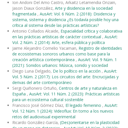
Ion Andoni Del Amo Castro, Arkaitz Letamendia Onzain,
Jason Diaux González,
Arte y disidencia en la sociedad
fragmentada
,
AusArt: Vol. 6 Núm. 2 (2018): Disidencia y
sistema, sistema y disidencia ¿Es todavía posible hoy una
crítica al sistema desde las prácticas artísticas?
Antonio Collados Alcaide,
Espacialidad crítica y colaborativa
en las prácticas artísticas de carácter contextual
,
AusArt:
Vol. 2 Núm. 2 (2014): Arte, esfera pública y política
Jaime Alejandro Cornelio Yacaman,
Registro de identidades
de ecosistemas sonoros urbanos como base para la
creación artística contemporánea
,
AusArt: Vol. 9 Núm. 1
(2021): Sonidos urbanos: Música, sonido y sociedad
Diego Luna Delgado,
De lo político en la acción
,
AusArt:
Vol. 5 Núm. 2 (2017): Los circuitos del arte: Encrucijadas y
derivas del arte contemporáneo
Sergi Quiñonero Ortuño,
Centros de arte y naturaleza en
España
,
AusArt: Vol. 11 Núm. 2 (2023): Prácticas artísticas
para un ecosistema cultural sostenible
Francisco José Gómez Díaz,
El legado femenino
,
AusArt:
Vol. 12 Núm. 1 (2024): Videoflux: En torno a los nuevos
retos del audiovisual experimental
Ricardo González-García,
(Des)orientarse en la plasticidad