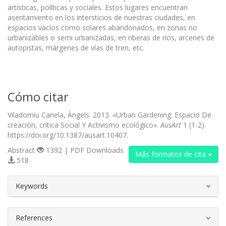
artísticas, políticas y sociales. Estos lugares encuentran
asentamiento en los intersticios de nuestras ciudades, en
espacios vacíos como solares abandonados, en zonas no
urbanizables o semi urbanizadas, en riberas de ríos, arcenes de
autopistas, márgenes de vías de tren, etc.
Cómo citar
Viladomiu Canela, Àngels. 2013. «Urban Gardening: Espacio De
creación, crítica Social Y Activismo ecológico».
AusArt
1 (1-2).
https://doi.org/10.1387/ausart.10407.
Abstract
1392 | PDF Downloads
Más formatos de cita
518
##plugins.themes.bootstrap3.article.d
Keywords
References