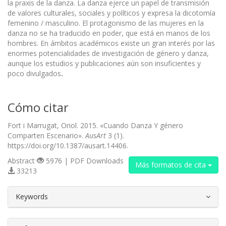
la praxis de la danza. La danza ejerce un papel de transmisión
de valores culturales, sociales y políticos y expresa la dicotomía
femenino / masculino. El protagonismo de las mujeres en la
danza no se ha traducido en poder, que está en manos de los
hombres. En ámbitos académicos existe un gran interés por las
enormes potencialidades de investigación de género y danza,
aunque los estudios y publicaciones aún son insuficientes y
poco divulgados
.
Cómo citar
Fort i Marrugat, Oriol. 2015. «Cuando Danza Y género
Comparten Escenario».
AusArt
3 (1).
https://doi.org/10.1387/ausart.14406.
Abstract
5976 | PDF Downloads
Más formatos de cita
33213
##plugins.themes.bootstrap3.article.d
Keywords