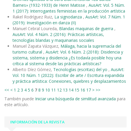
Barnes» (1932-1933) de Henri Matisse
,
AusArt: Vol. 5 Núm.
1 (2017): Interrogantes feministas en la producción artística
Rakel Rodríguez Ruiz,
La signodanza
,
AusArt: Vol. 7 Núm. 1
(2019): Investigación en danza (II)
Manuel Cebral Loureda,
Blandas maquinas de guerra
,
AusArt: Vol. 4 Núm. 2 (2016): Prácticas artísticas,
tecnologías blandas y maquinarias sociales
Manuel Zapata Vázquez,
Málaga, hacia la supremacía del
turismo cultural
,
AusArt: Vol. 6 Núm. 2 (2018): Disidencia y
sistema, sistema y disidencia ¿Es todavía posible hoy una
crítica al sistema desde las prácticas artísticas?
Alberto Díez Gómez,
Tecnologías (escritas) del yo
,
AusArt:
Vol. 10 Núm. 1 (2022): Escribir de arte / Escritura expandida
y práctica artística: Conexiones, quiebres y desplazamientos
<<
<
1
2
3
4
5
6
7
8
9
10
11
12
13
14
15
16
17
>
>>
También puede
Iniciar una búsqueda de similitud avanzada
para
este artículo.
INFORMACIÓN DE LA REVISTA