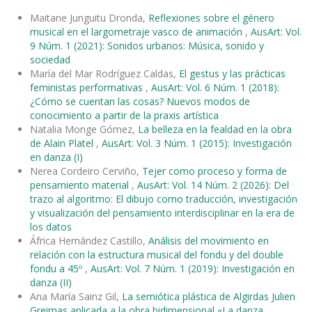
Maitane Junguitu Dronda,
Reflexiones sobre el género
musical en el largometraje vasco de animación
,
AusArt: Vol.
9 Núm. 1 (2021): Sonidos urbanos: Música, sonido y
sociedad
María del Mar Rodríguez Caldas,
El gestus y las prácticas
feministas performativas
,
AusArt: Vol. 6 Núm. 1 (2018):
¿Cómo se cuentan las cosas? Nuevos modos de
conocimiento a partir de la praxis artística
Natalia Monge Gómez,
La belleza en la fealdad en la obra
de Alain Platel
,
AusArt: Vol. 3 Núm. 1 (2015): Investigación
en danza (I)
Nerea Cordeiro Cerviño,
Tejer como proceso y forma de
pensamiento material
,
AusArt: Vol. 14 Núm. 2 (2026): Del
trazo al algoritmo: El dibujo como traducción, investigación
y visualización del pensamiento interdisciplinar en la era de
los datos
África Hernández Castillo,
Análisis del movimiento en
relación con la estructura musical del fondu y del double
fondu a 45º
,
AusArt: Vol. 7 Núm. 1 (2019): Investigación en
danza (II)
Ana María Sainz Gil,
La semiótica plástica de Algirdas Julien
Greimas aplicada a la obra bidimensional «La danza