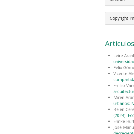
Copyright I
Artículos
Leire Aran
universida
Félix Góm
Vicente A
compartida
Emilio Var
arquitectu
Miren Ara
urbanos: M
Belén Cer
(2024): Ec
Enrike Hu
José Manu
decrecient