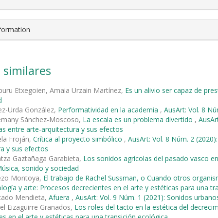
nformation
 similares
buru Etxegoien, Amaia Urzain Martínez,
Es un alivio ser capaz de pre
d
ez-Urda González,
Performatividad en la academia
,
AusArt: Vol. 8 Nú
lemany Sánchez-Moscoso,
La escala es un problema divertido
,
AusArt
s entre arte-arquitectura y sus efectos
ela Froján,
Crítica al proyecto simbólico
,
AusArt: Vol. 8 Núm. 2 (2020)
ra y sus efectos
ntza Gaztañaga Garabieta,
Los sonidos agrícolas del pasado vasco e
úsica, sonido y sociedad
ezo Montoya,
El trabajo de Rachel Sussman, o Cuando otros organis
ología y arte: Procesos decrecientes en el arte y estéticas para una tr
rtado Mendieta,
Afuera
,
AusArt: Vol. 9 Núm. 1 (2021): Sonidos urbano
el Eizaguirre Granados,
Los roles del tacto en la estética del decrec
es en el arte y estéticas para una transición ecológica