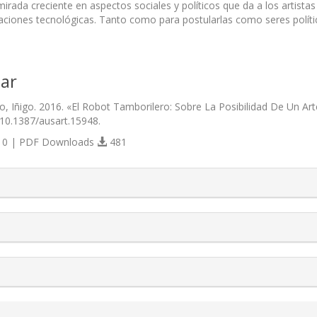
irada creciente en aspectos sociales y políticos que da a los artistas
eaciones tecnológicas. Tanto como para postularlas como seres políti
ar
o, Iñigo. 2016. «El Robot Tamborilero: Sobre La Posibilidad De Un 
/10.1387/ausart.15948.
0 | PDF Downloads
481
s.themes.bootstrap3.article.details##