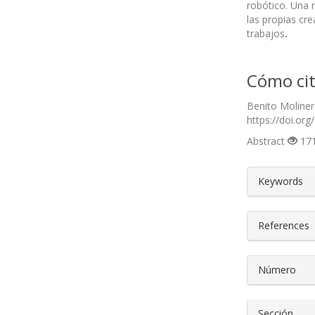
robótico. Una m
las propias cr
trabajos
.
Cómo cit
Benito Moliner
https://doi.org
Abstract
171
##plugin
Keywords
References
Número
Sección