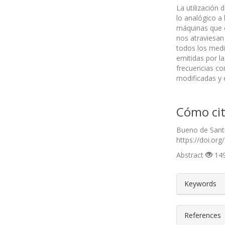
La utilización 
lo analógico a
máquinas que c
nos atraviesan
todos los medio
emitidas por la
frecuencias com
modificadas y 
Cómo cit
Bueno de Santi
https://doi.org
Abstract
149
##plugin
Keywords
References