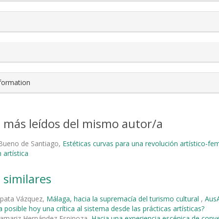
nformation
s más leídos del mismo autor/a
 Bueno de Santiago,
Estéticas curvas para una revolución artístico-fe
 artística
 similares
pata Vázquez,
Málaga, hacia la supremacía del turismo cultural
,
AusA
 posible hoy una crítica al sistema desde las prácticas artísticas?
Damariz Hernández Espinoza,
Hacia una experiencia escénica de conv