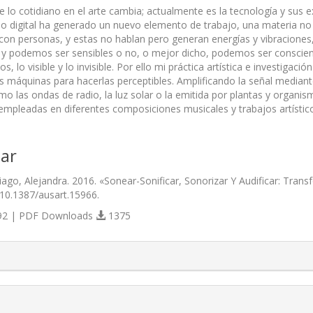
de lo cotidiano en el arte cambia; actualmente es la tecnología y sus
 lo digital ha generado un nuevo elemento de trabajo, una materia no
on personas, y estas no hablan pero generan energías y vibraciones,
 y podemos ser sensibles o no, o mejor dicho, podemos ser conscie
s, lo visible y lo invisible. Por ello mi práctica artística e investiga
s máquinas para hacerlas perceptibles. Amplificando la señal mediante
o las ondas de radio, la luz solar o la emitida por plantas y organis
empleadas en diferentes composiciones musicales y trabajos artístic
ar
ago, Alejandra. 2016. «Sonear-Sonificar, Sonorizar Y Audificar: Tra
/10.1387/ausart.15966.
2 | PDF Downloads
1375
s.themes.bootstrap3.article.details##