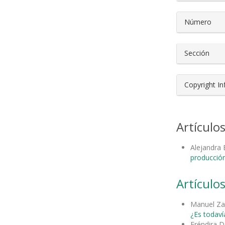
Número
Sección
Copyright I
Artículo
Alejandra
producción
Artículos
Manuel Za
¿Es todavía
Eréndira 