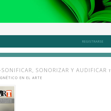
scucha y el ruido
Artículos
REGISTRARSE
SONIFICAR, SONORIZAR Y AUDIFICAR
GNÉTICO EN EL ARTE
s.themes.bootstrap3.article.main##
s.themes.bootstrap3.article.sidebar##