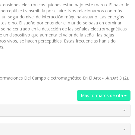
 extensiones electrónicas quienes están bajo este marco. El paso de
 perceptible transmitida por el aire. Nos relacionamos con más
 un segundo nivel de interacción máquina-usuario. Las energías
ntes o no. El sueño por entender el mundo se basa en dominar
ción se ha centrado en la detección de las señales electromagnéticas
 un dispositivo que aumenta el valor de la señal, las bajas
mos vivos, se hacen perceptibles. Estas frecuencias han sido
os.
nsformaciones Del Campo electromagnético En El Arte».
AusArt
3 (2).
Más formatos de cita