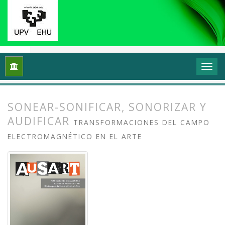
Inicio
Archivos
Vol. 3 Núm. 2 (2015): Entre la escucha y el ru
SONEAR-SONIFICAR, SONORIZAR Y
AUDIFICAR
TRANSFORMACIONES DEL CAMPO
ELECTROMAGNÉTICO EN EL ARTE
##plugins.themes.bootstrap3.article.
##plugins.themes.bootstrap3.article.