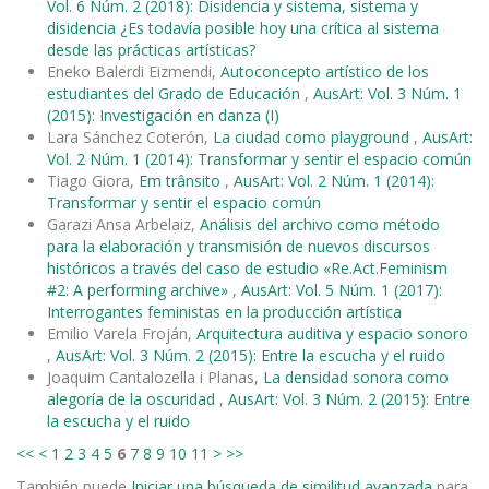
Vol. 6 Núm. 2 (2018): Disidencia y sistema, sistema y
disidencia ¿Es todavía posible hoy una crítica al sistema
desde las prácticas artísticas?
Eneko Balerdi Eizmendi,
Autoconcepto artístico de los
estudiantes del Grado de Educación
,
AusArt: Vol. 3 Núm. 1
(2015): Investigación en danza (I)
Lara Sánchez Coterón,
La ciudad como playground
,
AusArt:
Vol. 2 Núm. 1 (2014): Transformar y sentir el espacio común
Tiago Giora,
Em trânsito
,
AusArt: Vol. 2 Núm. 1 (2014):
Transformar y sentir el espacio común
Garazi Ansa Arbelaiz,
Análisis del archivo como método
para la elaboración y transmisión de nuevos discursos
históricos a través del caso de estudio «Re.Act.Feminism
#2: A performing archive»
,
AusArt: Vol. 5 Núm. 1 (2017):
Interrogantes feministas en la producción artística
Emilio Varela Froján,
Arquitectura auditiva y espacio sonoro
,
AusArt: Vol. 3 Núm. 2 (2015): Entre la escucha y el ruido
Joaquim Cantalozella i Planas,
La densidad sonora como
alegoría de la oscuridad
,
AusArt: Vol. 3 Núm. 2 (2015): Entre
la escucha y el ruido
<<
<
1
2
3
4
5
6
7
8
9
10
11
>
>>
También puede
Iniciar una búsqueda de similitud avanzada
para