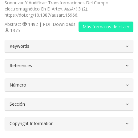
Sonorizar Y Audificar: Transformaciones Del Campo
electromagnético En El Arte».
AusArt
3 (2).
https://doi.org/10.1387/ausart.15966.
Abstract
1492 | PDF Downloads
Más formatos de cita
1375
##plugins.themes.bootstrap3.article.d
Keywords
References
Número
Sección
Copyright Information