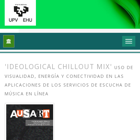
Inicio
Archivos
Vol. 4 Núm. 1 (2016): Visualidad, energía, co
'IDEOLOGICAL CHILLOUT MIX'
USO DE
VISUALIDAD, ENERGÍA Y CONECTIVIDAD EN LAS
APLICACIONES DE LOS SERVICIOS DE ESCUCHA DE
MÚSICA EN LÍNEA
##plugins.themes.bootstrap3.article.
##plugins.themes.bootstrap3.article.