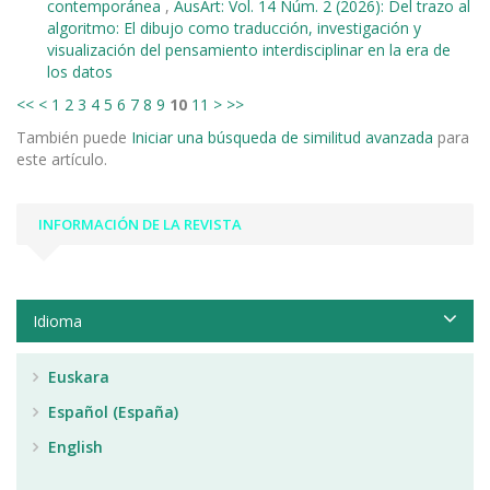
contemporánea
,
AusArt: Vol. 14 Núm. 2 (2026): Del trazo al
algoritmo: El dibujo como traducción, investigación y
visualización del pensamiento interdisciplinar en la era de
los datos
<<
<
1
2
3
4
5
6
7
8
9
10
11
>
>>
También puede
Iniciar una búsqueda de similitud avanzada
para
este artículo.
INFORMACIÓN DE LA REVISTA
Idioma
Euskara
Español (España)
English