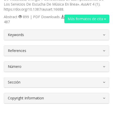
Los Servicios De Escucha De Música En línea».
AusArt
4 (1).
https://doi.org/10.1387/ausart.16688.
Abstract
899 | PDF Downloads
Más formatos de cita
487
##plugins.themes.bootstrap3.article.d
Keywords
References
Número
Sección
Copyright Information