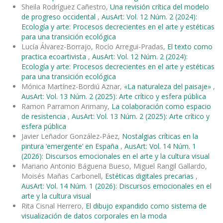
Sheila Rodríguez Cañestro,
Una revisión crítica del modelo
de progreso occidental
,
AusArt: Vol. 12 Núm. 2 (2024):
Ecología y arte: Procesos decrecientes en el arte y estéticas
para una transición ecológica
Lucía Álvarez-Borrajo, Rocío Arregui-Pradas,
El texto como
practica ecoartivista
,
AusArt: Vol. 12 Núm. 2 (2024):
Ecología y arte: Procesos decrecientes en el arte y estéticas
para una transición ecológica
Mónica Martínez-Bordiú Aznar,
«La naturaleza del paisaje»
,
AusArt: Vol. 13 Núm. 2 (2025): Arte crítico y esfera pública
Ramon Parramon Arimany,
La colaboración como espacio
de resistencia
,
AusArt: Vol. 13 Núm. 2 (2025): Arte crítico y
esfera pública
Javier Leñador González-Páez,
Nostalgias críticas en la
pintura ‘emergente’ en España
,
AusArt: Vol. 14 Núm. 1
(2026): Discursos emocionales en el arte y la cultura visual
Mariano Antonio Báguena Bueso, Miguel Rangil Gallardo,
Moisés Mañas Carbonell,
Estéticas digitales precarias
,
AusArt: Vol. 14 Núm. 1 (2026): Discursos emocionales en el
arte y la cultura visual
Rita Cisnal Herrero,
El dibujo expandido como sistema de
visualización de datos corporales en la moda