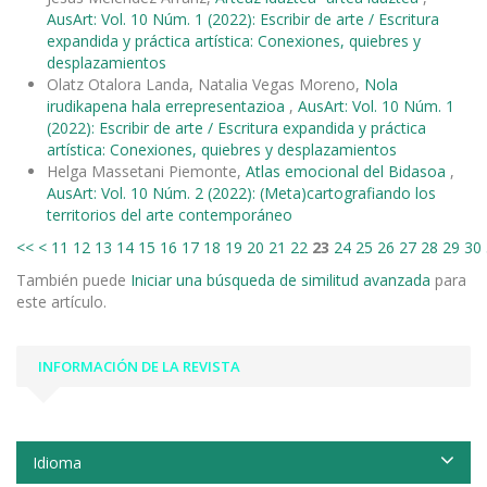
AusArt: Vol. 10 Núm. 1 (2022): Escribir de arte / Escritura
expandida y práctica artística: Conexiones, quiebres y
desplazamientos
Olatz Otalora Landa, Natalia Vegas Moreno,
Nola
irudikapena hala errepresentazioa
,
AusArt: Vol. 10 Núm. 1
(2022): Escribir de arte / Escritura expandida y práctica
artística: Conexiones, quiebres y desplazamientos
Helga Massetani Piemonte,
Atlas emocional del Bidasoa
,
AusArt: Vol. 10 Núm. 2 (2022): (Meta)cartografiando los
territorios del arte contemporáneo
<<
<
11
12
13
14
15
16
17
18
19
20
21
22
23
24
25
26
27
28
29
30
También puede
Iniciar una búsqueda de similitud avanzada
para
este artículo.
INFORMACIÓN DE LA REVISTA
Idioma