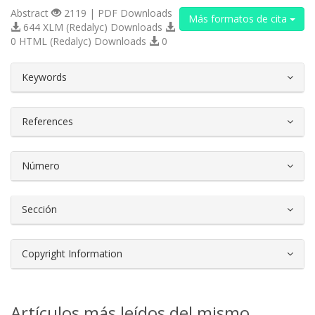
Abstract
2119 | PDF Downloads
Más formatos de cita
644 XLM (Redalyc) Downloads
0 HTML (Redalyc) Downloads
0
##plugins.themes.bootstrap3.article.d
Keywords
References
Número
Sección
Copyright Information
Artículos más leídos del mismo