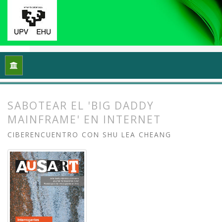
Inicio
Archivos
Vol. 5 Núm. 1 (2017): Interrogantes feminista
SABOTEAR EL 'BIG DADDY
MAINFRAME' EN INTERNET
CIBERENCUENTRO CON SHU LEA CHEANG
##plugins.themes.bootstrap3.article.
##plugins.themes.bootstrap3.article.