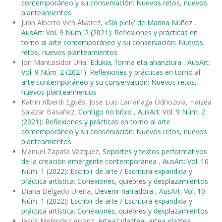
contemporáneo y su conservación: Nuevos retos, nuevos
planteamientos
Juan Alberto Vich Álvarez,
«Sin piel»' de Marina Núñez
,
AusArt: Vol. 9 Núm. 2 (2021): Reflexiones y prácticas en
torno al arte contemporáneo y su conservación: Nuevos
retos, nuevos planteamientos
Jon Mantzisidor Uria,
Edukia, forma eta ahanztura
,
AusArt:
Vol. 9 Núm. 2 (2021): Reflexiones y prácticas en torno al
arte contemporáneo y su conservación: Nuevos retos,
nuevos planteamientos
Katrin Alberdi Egués, Jose Luis Larrañaga Odriozola, Haizea
Salazar Basañez,
Contigo no bitxo
,
AusArt: Vol. 9 Núm. 2
(2021): Reflexiones y prácticas en torno al arte
contemporáneo y su conservación: Nuevos retos, nuevos
planteamientos
Manuel Zapata Vázquez,
Soportes y textos performativos
de la creación emergente contemporánea
,
AusArt: Vol. 10
Núm. 1 (2022): Escribir de arte / Escritura expandida y
práctica artística: Conexiones, quiebres y desplazamientos
Diana Delgado Ureña,
Devenir narradora
,
AusArt: Vol. 10
Núm. 1 (2022): Escribir de arte / Escritura expandida y
práctica artística: Conexiones, quiebres y desplazamientos
Jesús Meléndez Arranz,
Arteaz idaztea- artea idaztea
,