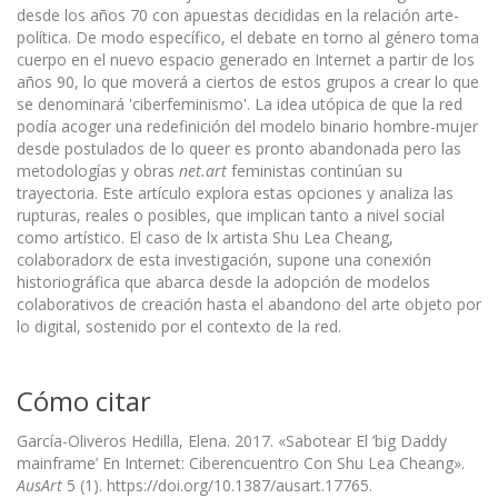
desde los años 70 con apuestas decididas en la relación arte-
política. De modo específico, el debate en torno al género toma
cuerpo en el nuevo espacio generado en Internet a partir de los
años 90, lo que moverá a ciertos de estos grupos a crear lo que
se denominará 'ciberfeminismo'. La idea utópica de que la red
podía acoger una redefinición del modelo binario hombre-mujer
desde postulados de lo queer es pronto abandonada pero las
metodologías y obras
net.art
feministas continúan su
trayectoria. Este artículo explora estas opciones y analiza las
rupturas, reales o posibles, que implican tanto a nivel social
como artístico. El caso de lx artista Shu Lea Cheang,
colaboradorx de esta investigación, supone una conexión
historiográfica que abarca desde la adopción de modelos
colaborativos de creación hasta el abandono del arte objeto por
lo digital, sostenido por el contexto de la red.
Cómo citar
García-Oliveros Hedilla, Elena. 2017. «Sabotear El ’big Daddy
mainframe’ En Internet: Ciberencuentro Con Shu Lea Cheang».
AusArt
5 (1). https://doi.org/10.1387/ausart.17765.