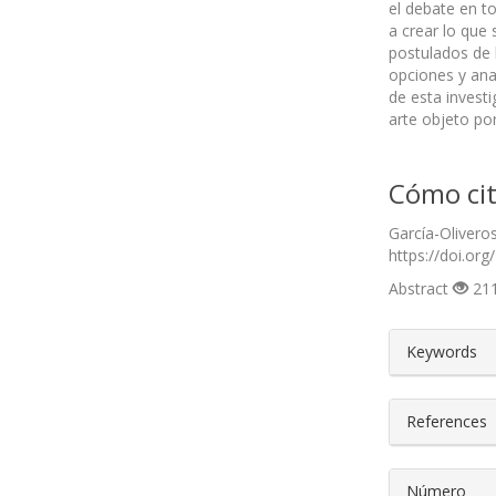
el debate en t
a crear lo que
postulados de
opciones y anal
de esta invest
arte objeto por
Cómo cit
García-Olivero
https://doi.org
Abstract
211
##plugin
Keywords
References
Número