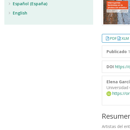
Español (España)
English
PDF
XLM 
Publicado
1
DOI
https:/
Elena Garcí
Universidad 
https://o
Resume
Artistas del e