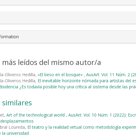
nformation
s más leídos del mismo autor/a
ía-Oliveros Hedilla,
«El beso en el bosque»
,
AusArt: Vol. 11 Núm. 2 (2
ía-Oliveros Hedilla,
El inevitable horizonte nómada para artistas del 
isidencia ¿Es todavía posible hoy una crítica al sistema desde las prác
 similares
met,
Art of the technological world
,
AusArt: Vol. 10 Núm. 1 (2022): Escr
y desplazamientos
bral Loureda,
El teatro y la realidad virtual como metodología expe
 la universidad