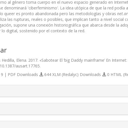
orno al género toma cuerpo en el nuevo espacio generado en Internet 
 se denominará 'ciberfeminismo'. La idea utópica de que la red podía
 lo queer es pronto abandonada pero las metodologías y obras
net.ar
iza las rupturas, reales o posibles, que implican tanto a nivel social 
igación, supone una conexión historiográfica que abarca desde la ad
 lo digital, sostenido por el contexto de la red.
ar
s Hedilla, Elena. 2017. «Sabotear El ’big Daddy mainframe’ En Intern
/10.1387/ausart.17765.
9 | PDF Downloads
644 XLM (Redalyc) Downloads
0 HTML (R
s.themes.bootstrap3.article.details##