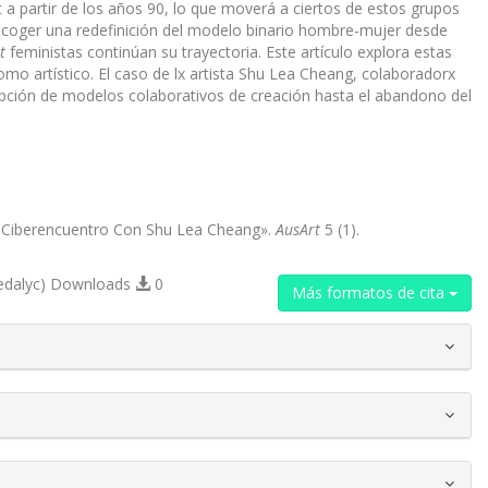
a partir de los años 90, lo que moverá a ciertos de estos grupos
 acoger una redefinición del modelo binario hombre-mujer desde
t
feministas continúan su trayectoria. Este artículo explora estas
como artístico. El caso de lx artista Shu Lea Cheang, colaboradorx
opción de modelos colaborativos de creación hasta el abandono del
et: Ciberencuentro Con Shu Lea Cheang».
AusArt
5 (1).
edalyc) Downloads
0
Más formatos de cita