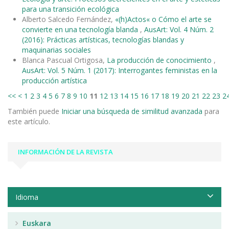
para una transición ecológica
Alberto Salcedo Fernández,
«(h)Actos« o Cómo el arte se
convierte en una tecnología blanda
,
AusArt: Vol. 4 Núm. 2
(2016): Prácticas artísticas, tecnologías blandas y
maquinarias sociales
Blanca Pascual Ortigosa,
La producción de conocimiento
,
AusArt: Vol. 5 Núm. 1 (2017): Interrogantes feministas en la
producción artística
<<
<
1
2
3
4
5
6
7
8
9
10
11
12
13
14
15
16
17
18
19
20
21
22
23
2
También puede
Iniciar una búsqueda de similitud avanzada
para
este artículo.
INFORMACIÓN DE LA REVISTA
Idioma
Euskara