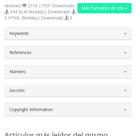
Abstract
2119 | PDF Downloads
Más formatos de cita
644 XLM (Redalyc) Downloads
0 HTML (Redalyc) Downloads
0
##plugins.themes.bootstrap3.article.d
Keywords
References
Número
Sección
Copyright Information
Artículos más leídos del mismo