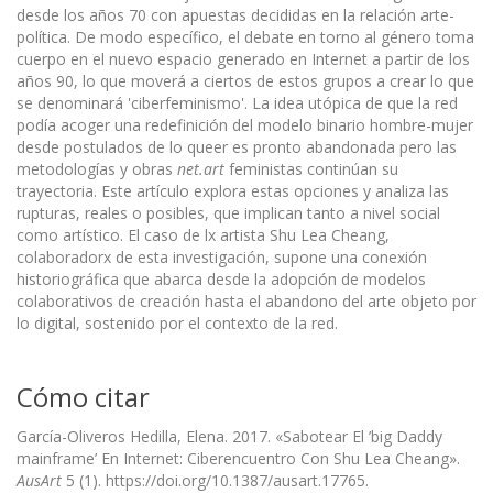
desde los años 70 con apuestas decididas en la relación arte-
política. De modo específico, el debate en torno al género toma
cuerpo en el nuevo espacio generado en Internet a partir de los
años 90, lo que moverá a ciertos de estos grupos a crear lo que
se denominará 'ciberfeminismo'. La idea utópica de que la red
podía acoger una redefinición del modelo binario hombre-mujer
desde postulados de lo queer es pronto abandonada pero las
metodologías y obras
net.art
feministas continúan su
trayectoria. Este artículo explora estas opciones y analiza las
rupturas, reales o posibles, que implican tanto a nivel social
como artístico. El caso de lx artista Shu Lea Cheang,
colaboradorx de esta investigación, supone una conexión
historiográfica que abarca desde la adopción de modelos
colaborativos de creación hasta el abandono del arte objeto por
lo digital, sostenido por el contexto de la red.
Cómo citar
García-Oliveros Hedilla, Elena. 2017. «Sabotear El ’big Daddy
mainframe’ En Internet: Ciberencuentro Con Shu Lea Cheang».
AusArt
5 (1). https://doi.org/10.1387/ausart.17765.