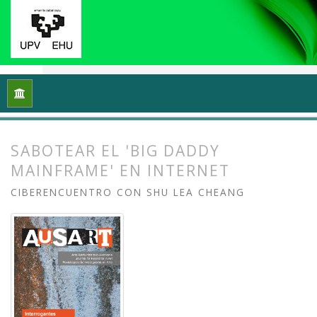
Inicio
Archivos
Vol. 5 Núm. 1 (2017): Interrogantes feminista
SABOTEAR EL 'BIG DADDY
MAINFRAME' EN INTERNET
CIBERENCUENTRO CON SHU LEA CHEANG
##plugins.themes.bootstrap3.article.
##plugins.themes.bootstrap3.article.