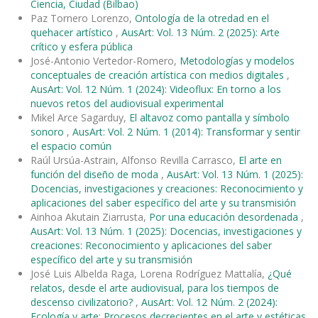
Ciencia, Ciudad (Bilbao)
Paz Tornero Lorenzo,
Ontología de la otredad en el
quehacer artístico
,
AusArt: Vol. 13 Núm. 2 (2025): Arte
crítico y esfera pública
José-Antonio Vertedor-Romero,
Metodologías y modelos
conceptuales de creación artística con medios digitales
,
AusArt: Vol. 12 Núm. 1 (2024): Videoflux: En torno a los
nuevos retos del audiovisual experimental
Mikel Arce Sagarduy,
El altavoz como pantalla y símbolo
sonoro
,
AusArt: Vol. 2 Núm. 1 (2014): Transformar y sentir
el espacio común
Raúl Ursúa-Astrain, Alfonso Revilla Carrasco,
El arte en
función del diseño de moda
,
AusArt: Vol. 13 Núm. 1 (2025):
Docencias, investigaciones y creaciones: Reconocimiento y
aplicaciones del saber específico del arte y su transmisión
Ainhoa Akutain Ziarrusta,
Por una educación desordenada
,
AusArt: Vol. 13 Núm. 1 (2025): Docencias, investigaciones y
creaciones: Reconocimiento y aplicaciones del saber
específico del arte y su transmisión
José Luis Albelda Raga, Lorena Rodríguez Mattalía,
¿Qué
relatos, desde el arte audiovisual, para los tiempos de
descenso civilizatorio?
,
AusArt: Vol. 12 Núm. 2 (2024):
Ecología y arte: Procesos decrecientes en el arte y estéticas