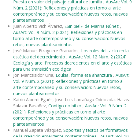
Puesta en valor del paisaje cultural de Jumilla
,
AusArt: Vol. 9
Núm. 2 (2021): Reflexiones y prácticas en torno al arte
contemporáneo y su conservación: Nuevos retos, nuevos
planteamientos
Juan Alberto Vich Álvarez,
«Sin piel»' de Marina Núñez
,
AusArt: Vol. 9 Núm. 2 (2021): Reflexiones y prácticas en
torno al arte contemporáneo y su conservación: Nuevos
retos, nuevos planteamientos
José Manuel Eizaguirre Granados,
Los roles del tacto en la
estética del decrecimiento
,
AusArt: Vol. 12 Núm. 2 (2024):
Ecología y arte: Procesos decrecientes en el arte y estéticas
para una transición ecológica
Jon Mantzisidor Uria,
Edukia, forma eta ahanztura
,
AusArt:
Vol. 9 Núm. 2 (2021): Reflexiones y prácticas en torno al
arte contemporáneo y su conservación: Nuevos retos,
nuevos planteamientos
Katrin Alberdi Egués, Jose Luis Larrañaga Odriozola, Haizea
Salazar Basañez,
Contigo no bitxo
,
AusArt: Vol. 9 Núm. 2
(2021): Reflexiones y prácticas en torno al arte
contemporáneo y su conservación: Nuevos retos, nuevos
planteamientos
Manuel Zapata Vázquez,
Soportes y textos performativos
de la creación emergente contemporánea
,
AusArt: Vol. 10