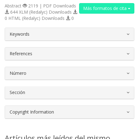
Abstract
2119 | PDF Downloads
Más formatos de cita
644 XLM (Redalyc) Downloads
0 HTML (Redalyc) Downloads
0
##plugins.themes.bootstrap3.article.d
Keywords
References
Número
Sección
Copyright Information
Artículos más leídos del mismo