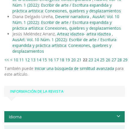
Núm. 1 (2022): Escribir de arte / Escritura expandida y
práctica artística: Conexiones, quiebres y desplazamientos
Diana Delgado Ureña,
Devenir narradora
,
AusArt: Vol. 10
Núm. 1 (2022): Escribir de arte / Escritura expandida y
práctica artística: Conexiones, quiebres y desplazamientos
Jesús Meléndez Arranz,
Arteaz idaztea- artea idaztea
,
AusArt: Vol. 10 Núm. 1 (2022): Escribir de arte / Escritura
expandida y práctica artística: Conexiones, quiebres y
desplazamientos
<<
<
10
11
12
13
14
15
16
17
18
19
20
21
22
23
24
25
26
27
28
29
También puede
Iniciar una búsqueda de similitud avanzada
para
este artículo.
INFORMACIÓN DE LA REVISTA
Idioma