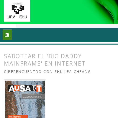
Inicio
Archivos
Vol. 5 Núm. 1 (2017): Interrogantes feminista
SABOTEAR EL 'BIG DADDY
MAINFRAME' EN INTERNET
CIBERENCUENTRO CON SHU LEA CHEANG
##plugins.themes.bootstrap3.article.
##plugins.themes.bootstrap3.article.