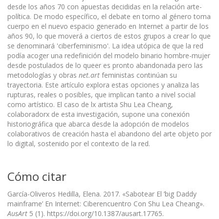
desde los años 70 con apuestas decididas en la relación arte-
política. De modo específico, el debate en torno al género toma
cuerpo en el nuevo espacio generado en Internet a partir de los
años 90, lo que moverá a ciertos de estos grupos a crear lo que
se denominará 'ciberfeminismo'. La idea utópica de que la red
podía acoger una redefinición del modelo binario hombre-mujer
desde postulados de lo queer es pronto abandonada pero las
metodologías y obras
net.art
feministas continúan su
trayectoria. Este artículo explora estas opciones y analiza las
rupturas, reales o posibles, que implican tanto a nivel social
como artístico. El caso de lx artista Shu Lea Cheang,
colaboradorx de esta investigación, supone una conexión
historiográfica que abarca desde la adopción de modelos
colaborativos de creación hasta el abandono del arte objeto por
lo digital, sostenido por el contexto de la red.
Cómo citar
García-Oliveros Hedilla, Elena. 2017. «Sabotear El ’big Daddy
mainframe’ En Internet: Ciberencuentro Con Shu Lea Cheang».
AusArt
5 (1). https://doi.org/10.1387/ausart.17765.